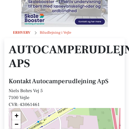
Autocamperudlejning ApS
ERHVERV
Biludlejning i Vejle
AUTOCAMPERUDLEJ
APS
Kontakt Autocamperudlejning ApS
Niels Bohrs Vej 5
7100 Vejle
CVR: 43061461
+
−