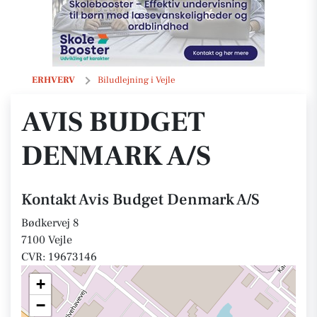
Avis Budget Denmark A/S
ERHVERV
Biludlejning i Vejle
AVIS BUDGET
DENMARK A/S
Kontakt Avis Budget Denmark A/S
Bødkervej 8
7100 Vejle
CVR: 19673146
+
−