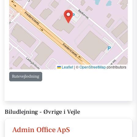
Leaflet
|
©
OpenStreetMap
contributors
Rutevejledning
Biludlejning - Øvrige i Vejle
Admin Office ApS