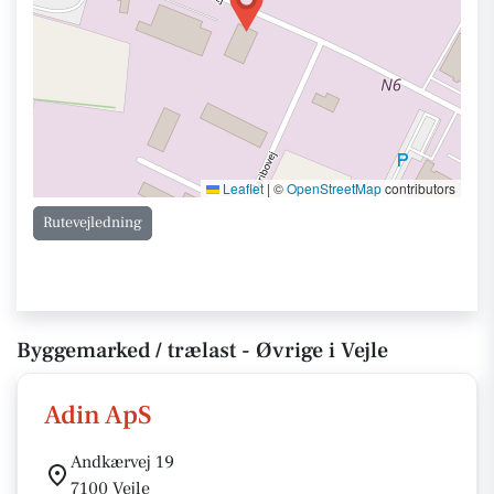
Leaflet
|
©
OpenStreetMap
contributors
Rutevejledning
Byggemarked / trælast - Øvrige i Vejle
Adin ApS
Andkærvej 19
7100 Vejle