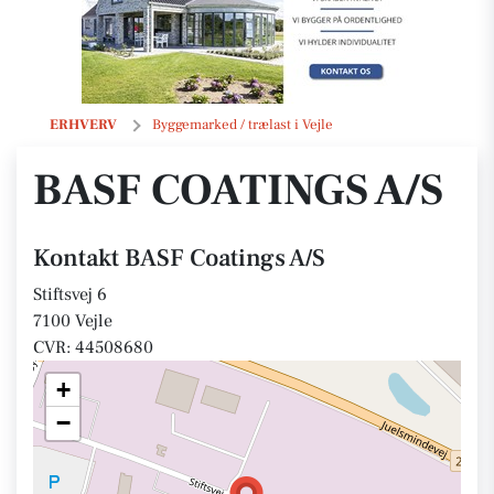
BASF Coatings A/S
ERHVERV
Byggemarked / trælast i Vejle
BASF COATINGS A/S
Kontakt BASF Coatings A/S
Stiftsvej 6
7100 Vejle
CVR: 44508680
+
−