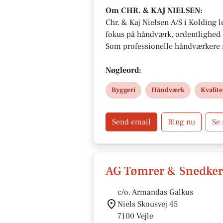
Om CHR. & KAJ NIELSEN:
Chr. & Kaj Nielsen A/S i Kolding 
fokus på håndværk, ordentlighed 
Som professionelle håndværkere m
sikrer de skræddersyede resultater
Hos Chr. & Kaj er en aftale altid e
Nøgleord:
og kvalitet.
Byggeri
Håndværk
Kvalite
Send email
Ring nu
Se
AG Tømrer & Snedker
c/o. Armandas Galkus
Niels Skousvej 45
7100 Vejle