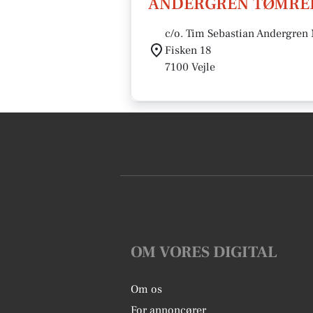
ANDERGREN TØMRER
c/o. Tim Sebastian Andergren 
Fisken 18
7100 Vejle
OM VORES DIGITAL
Om os
For annoncører