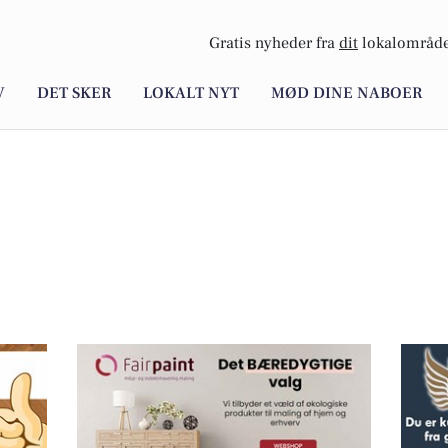
Gratis nyheder fra
dit
lokalområde
V
DET SKER
LOKALT NYT
MØD DINE NABOER