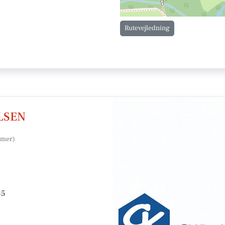
Rutevejledning
LSEN
45