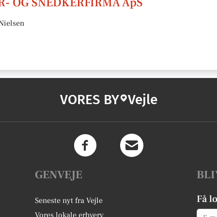
- OG SNEDKERFIRMA ApS
Nielsen
VORES BY
Vejle
GENVEJE
BLI
Få l
Seneste nyt fra Vejle
Email
Vores lokale erhverv