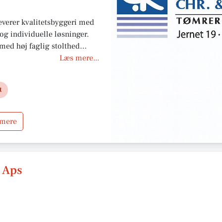
leverer kvalitetsbyggeri med
og individuelle løsninger.
ed høj faglig stolthed
 til både private og erhverv.
Læs mere...
n aftale – byggeri med tillid
t
 mere
 Aps