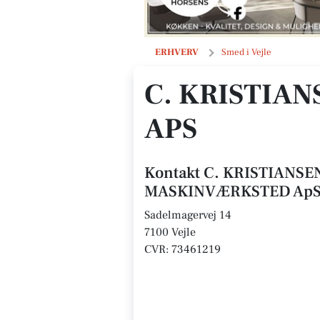
C. KRISTIANSEN SMEDE- OG MASK
ERHVERV
Smed i Vejle
C. KRISTIA
APS
Kontakt C. KRISTIANS
MASKINVÆRKSTED Ap
Sadelmagervej 14
7100 Vejle
CVR: 73461219