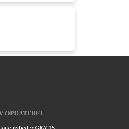
V OPDATERET
okale nyheder GRATIS