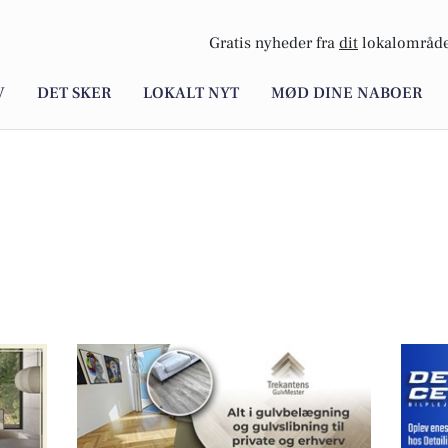
Gratis nyheder fra
dit
lokalområde
V
DET SKER
LOKALT NYT
MØD DINE NABOER