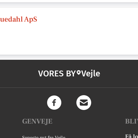
Duedahl ApS
VORES BY
Vejle
GENVEJE
BLI
Få l
Seneste nyt fra Vejle