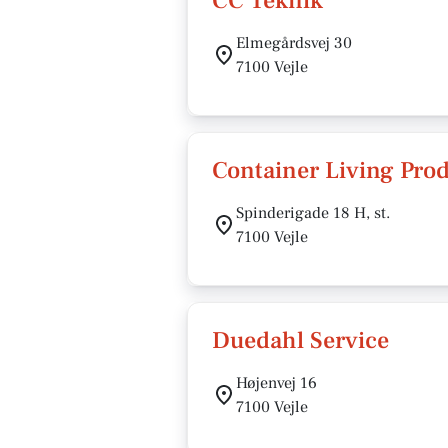
CC Teknik
Elmegårdsvej 30
7100 Vejle
Container Living Pro
Spinderigade 18 H, st.
7100 Vejle
Duedahl Service
Højenvej 16
7100 Vejle