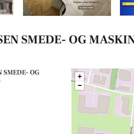
INVÆRKSTED ApS
NSEN SMEDE- OG MASK
EN SMEDE- OG
+
S
−