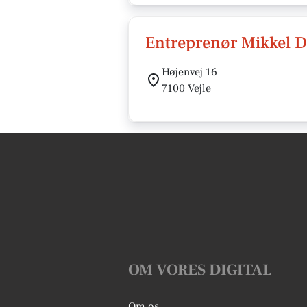
Entreprenør Mikkel 
Højenvej 16
7100 Vejle
OM VORES DIGITAL
Om os