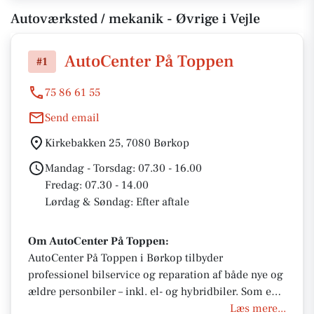
Autoværksted / mekanik - Øvrige i Vejle
AutoCenter På Toppen
#1
75 86 61 55
Send email
Kirkebakken 25, 7080 Børkop
Mandag - Torsdag: 07.30 - 16.00
Fredag: 07.30 - 14.00
Lørdag & Søndag: Efter aftale
Om AutoCenter På Toppen:
AutoCenter På Toppen i Børkop tilbyder
professionel bilservice og reparation af både nye og
ældre personbiler – inkl. el- og hybridbiler. Som en
del af AutoPartner får du 3 års garanti, service under
Læs mere...