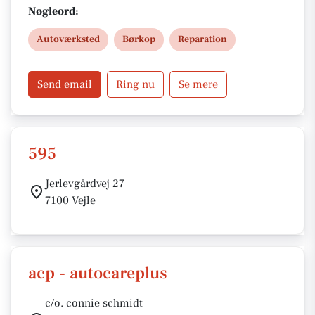
fabriksgaranti og originale reservedele. Book tid
Nøgleord:
online eller besøg os for et godt tilbud.
Autoværksted
Børkop
Reparation
Send email
Ring nu
Se mere
595
Jerlevgårdvej 27
7100 Vejle
acp - autocareplus
c/o. connie schmidt