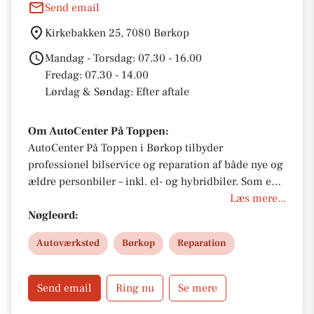
Send email
Kirkebakken 25, 7080 Børkop
Mandag - Torsdag: 07.30 - 16.00
Fredag: 07.30 - 14.00
Lørdag & Søndag: Efter aftale
Om AutoCenter På Toppen:
AutoCenter På Toppen i Børkop tilbyder
professionel bilservice og reparation af både nye og
ældre personbiler – inkl. el- og hybridbiler. Som en
del af AutoPartner får du 3 års garanti, service under
Læs mere...
fabriksgaranti og originale reservedele. Book tid
Nøgleord:
online eller besøg os for et godt tilbud.
Autoværksted
Børkop
Reparation
Send email
Ring nu
Se mere