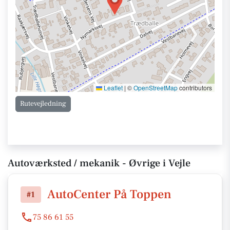
Leaflet
|
©
OpenStreetMap
contributors
Rutevejledning
Autoværksted / mekanik - Øvrige i Vejle
AutoCenter På Toppen
#1
75 86 61 55