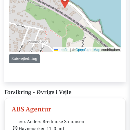
Leaflet
|
©
OpenStreetMap
contributors
Rutevejledning
Forsikring - Øvrige i Vejle
ABS Agentur
c/o. Anders Bredmose Simonsen
Havneparken 11, 3. mf