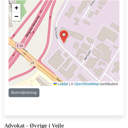
+
−
Leaflet
|
©
OpenStreetMap
contributors
Rutevejledning
Advokat - Øvrige i Vejle