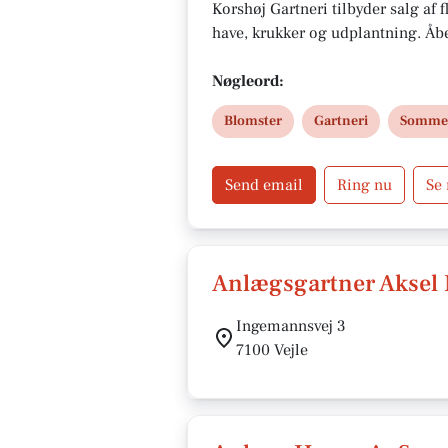
Korshøj Gartneri tilbyder salg af 
have, krukker og udplantning. Åbe
Nøgleord:
Blomster
Gartneri
Sommer
Send email
Ring nu
Se
Anlægsgartner Aksel
Ingemannsvej 3
7100 Vejle