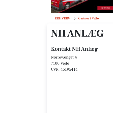
NH Anlæg
ERHVERV
Gartner i Vejle
NH ANLÆG
Kontakt NH Anlæg
Nørrevænget 4
7100 Vejle
CVR: 45195414