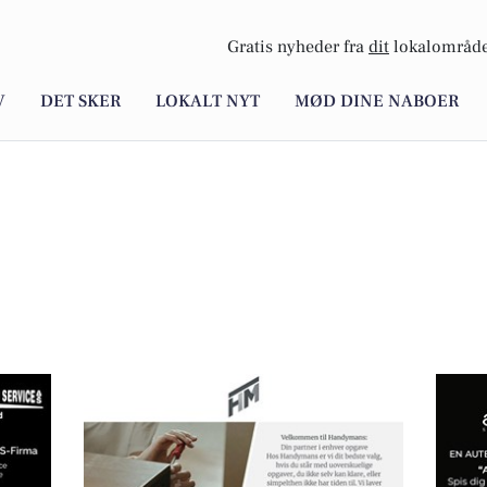
Gratis nyheder fra
dit
lokalområde
V
DET SKER
LOKALT NYT
MØD DINE NABOER