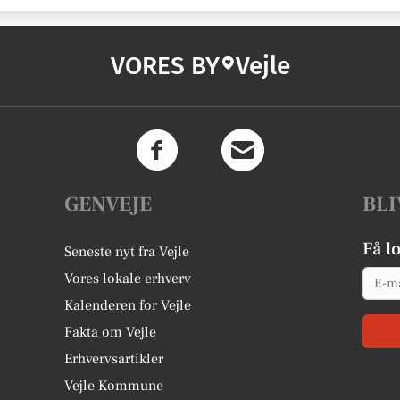
VORES BY
Vejle
GENVEJE
BLI
Få l
Seneste nyt fra Vejle
Email
Vores lokale erhverv
Kalenderen for Vejle
Fakta om Vejle
Erhvervsartikler
Vejle Kommune