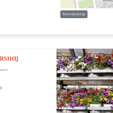
Rutevejledning
ORSHØJ
0