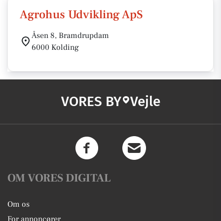
Agrohus Udvikling ApS
Åsen 8, Bramdrupdam
6000 Kolding
VORES BY
Vejle
OM VORES DIGITAL
Om os
For annoncører