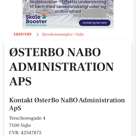
ØsterBo NaBO Administration ApS
ERHVERV
Ejendomsmægler i Vejle
ØSTERBO NABO
ADMINISTRATION
APS
Kontakt ØsterBo NaBO Administration
ApS
Treschowsgade 4
7100 Vejle
CVR: 42547875