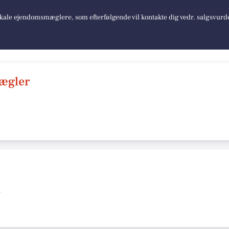
lokale ejendomsmæglere, som efterfølgende vil kontakte dig vedr. salgsvurd
ægler
h