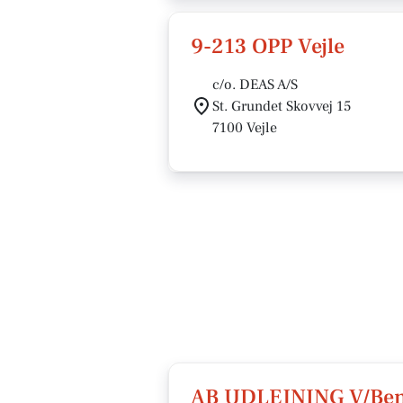
9-213 OPP Vejle
c/o. DEAS A/S
St. Grundet Skovvej 15
7100 Vejle
AB UDLEJNING V/Ben