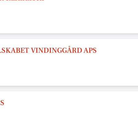
LSKABET VINDINGGÅRD APS
pS