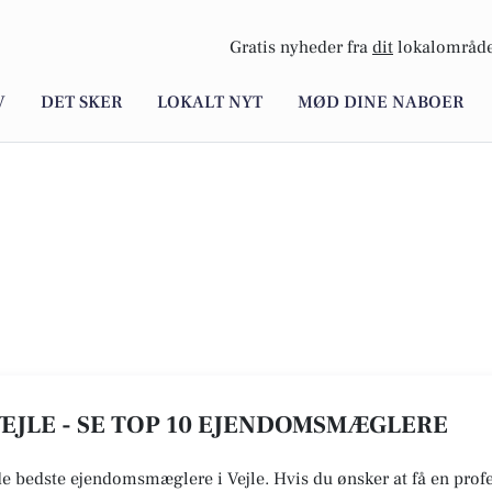
Gratis nyheder fra
dit
lokalområde
V
DET SKER
LOKALT NYT
MØD DINE NABOER
EJLE - SE TOP 10 EJENDOMSMÆGLERE
 de bedste ejendomsmæglere i Vejle. Hvis du ønsker at få en prof