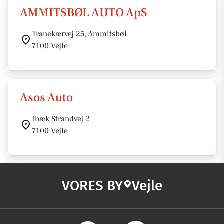
AMMITSBØL AUTO ApS
Tranekærvej 25, Ammitsbøl
7100 Vejle
Asos Auto
Ibæk Strandvej 2
7100 Vejle
VORES BY
Vejle