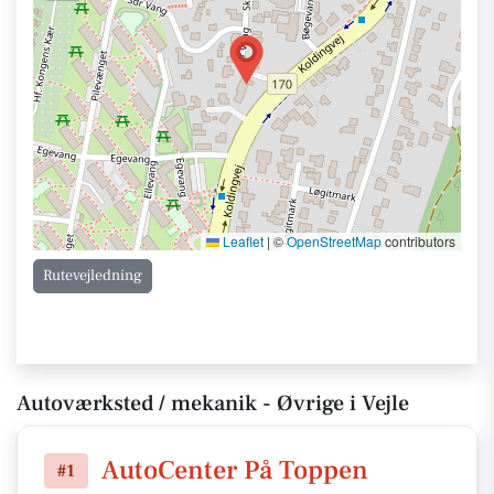
Leaflet
|
©
OpenStreetMap
contributors
Rutevejledning
Autoværksted / mekanik - Øvrige i Vejle
AutoCenter På Toppen
#1