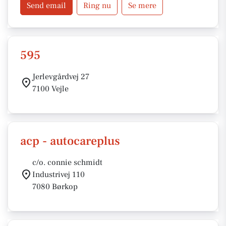
Send email
Ring nu
Se mere
595
Jerlevgårdvej 27
7100 Vejle
acp - autocareplus
c/o. connie schmidt
Industrivej 110
7080 Børkop