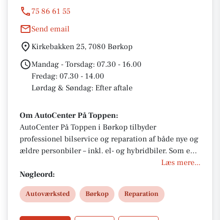
75 86 61 55
Send email
Kirkebakken 25, 7080 Børkop
Mandag - Torsdag: 07.30 - 16.00
Fredag: 07.30 - 14.00
Lørdag & Søndag: Efter aftale
Om AutoCenter På Toppen:
AutoCenter På Toppen i Børkop tilbyder
professionel bilservice og reparation af både nye og
ældre personbiler – inkl. el- og hybridbiler. Som en
del af AutoPartner får du 3 års garanti, service under
Læs mere...
fabriksgaranti og originale reservedele. Book tid
Nøgleord:
online eller besøg os for et godt tilbud.
Autoværksted
Børkop
Reparation