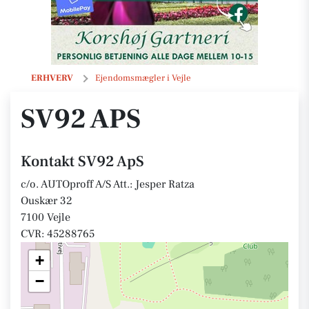
SV92 ApS
ERHVERV
Ejendomsmægler i Vejle
SV92 APS
Kontakt SV92 ApS
c/o. AUTOproff A/S Att.: Jesper Ratza
Ouskær 32
7100 Vejle
CVR: 45288765
+
−