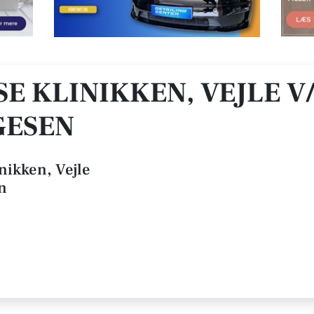
kel Lauge Laugesen
E KLINIKKEN, VEJLE V
GESEN
nikken, Vejle
n