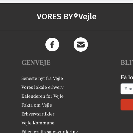
VORES BY
Vejle
GENVEJE
BLI
Få l
Seneste nyt fra Vejle
Email
Vores lokale erhverv
Kalenderen for Vejle
Fakta om Vejle
Erhvervsartikler
Vejle Kommune
Få en gratis salgsvurdering