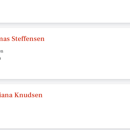
mas Steffensen
en
h
tiana Knudsen