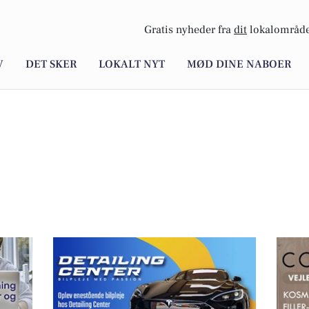
Gratis nyheder fra
dit
lokalområde
V
DET SKER
LOKALT NYT
MØD DINE NABOER