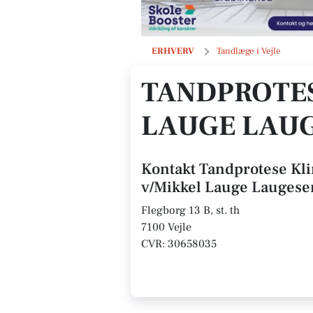
Tandprotese Klinikken, Vejle v/Mik
ERHVERV
Tandlæge i Vejle
TANDPROTES
LAUGE LAU
Kontakt Tandprotese Kli
v/Mikkel Lauge Laugese
Flegborg 13 B, st. th
7100 Vejle
CVR: 30658035