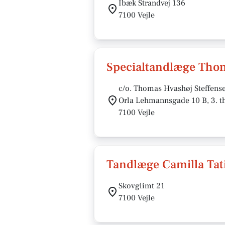
Ibæk Strandvej 136
7100 Vejle
Specialtandlæge Tho
c/o. Thomas Hvashøj Steffens
Orla Lehmannsgade 10 B, 3. t
7100 Vejle
Tandlæge Camilla Ta
Skovglimt 21
7100 Vejle