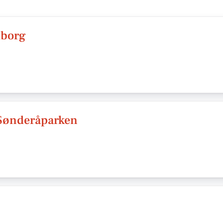
iborg
Sønderåparken