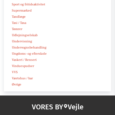
Sport og fritidsaktivitet
Supermarked
Tandlæge
Taxi / Taxa
Tømrer
Udlejningselskab
Undervisning
Undervognsbehandling
Ungdoms- og efterskole
Vaskeri / Renseri
Vinduespudser
VVS
Værtshus / bar
Øvrige
VORES BY
Vejle