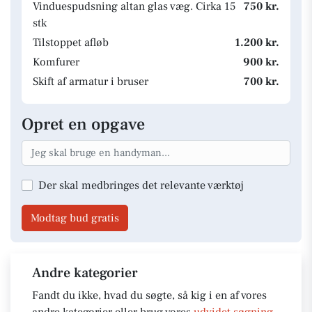
Vinduespudsning altan glas væg. Cirka 15
750 kr.
stk
Tilstoppet afløb
1.200 kr.
Komfurer
900 kr.
Skift af armatur i bruser
700 kr.
Opret en opgave
Der skal medbringes det relevante værktøj
Modtag bud gratis
Andre kategorier
Fandt du ikke, hvad du søgte, så kig i en af vores
andre kategorier eller brug vores
udvidet søgning
.