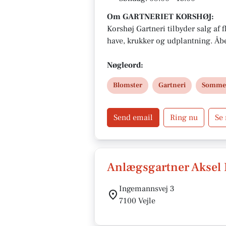
Om GARTNERIET KORSHØJ:
Korshøj Gartneri tilbyder salg af 
have, krukker og udplantning. Åbe
Nøgleord:
Blomster
Gartneri
Sommer
Send email
Ring nu
Se
Anlægsgartner Aksel
Ingemannsvej 3
7100 Vejle