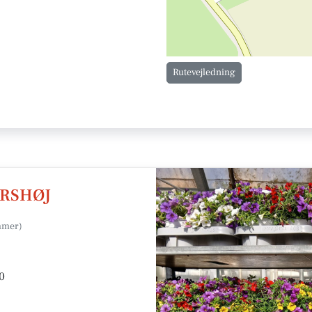
Rutevejledning
ORSHØJ
0