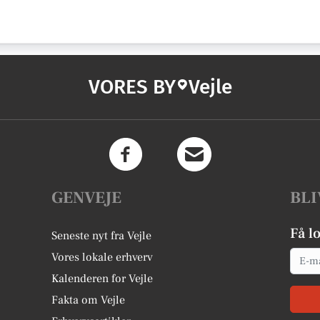
VORES BY
Vejle
GENVEJE
BLI
Få l
Seneste nyt fra Vejle
Email
Vores lokale erhverv
Kalenderen for Vejle
Fakta om Vejle