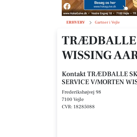
TRÆDBALLE SKOV OG HAVE SERVI
ERHVERV
Gartner i Vejle
TRÆDBALLE 
WISSING AA
Kontakt TRÆDBALLE S
SERVICE V/MORTEN WI
Frederikshøjvej 98
7100 Vejle
CVR: 18285088