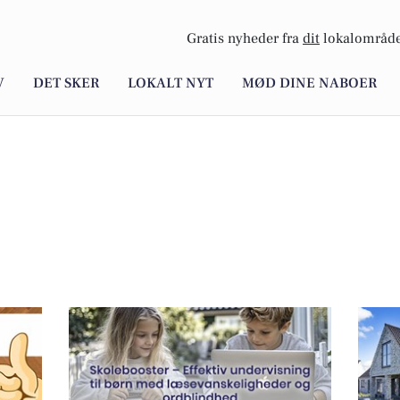
Gratis nyheder fra
dit
lokalområde
V
DET SKER
LOKALT NYT
MØD DINE NABOER