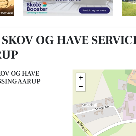
CE V/MORTEN WISSING AARUP
SKOV OG HAVE SERVIC
RUP
KOV OG HAVE
+
SSING AARUP
−