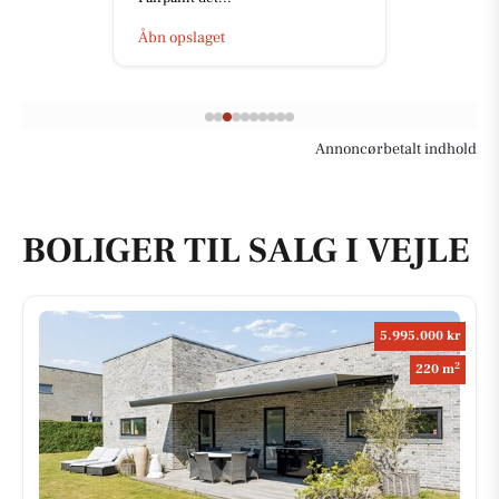
Åbn opslaget
Annoncørbetalt indhold
BOLIGER TIL SALG I VEJLE
5.995.000 kr
2
220 m