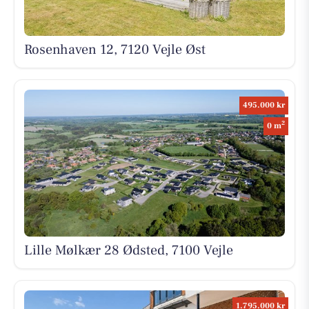
Rosenhaven 12, 7120 Vejle Øst
495.000 kr
2
0 m
Lille Mølkær 28 Ødsted, 7100 Vejle
1.795.000 kr