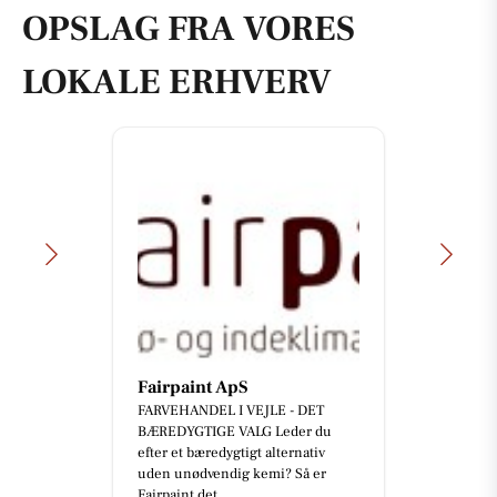
OPSLAG FRA VORES
LOKALE ERHVERV
Fairpaint ApS
FARVEHANDEL I VEJLE - DET
BÆREDYGTIGE VALG Leder du
efter et bæredygtigt alternativ
uden unødvendig kemi? Så er
Fairpaint det...