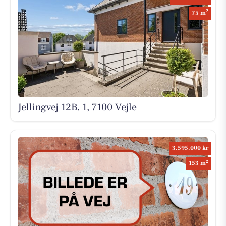
2
75 m
Jellingvej 12B, 1, 7100 Vejle
3.595.000 kr
2
153 m