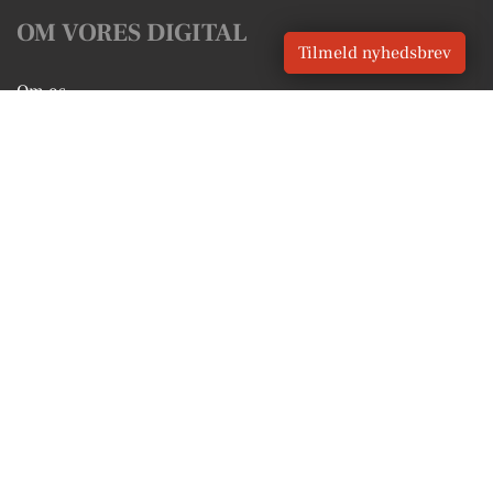
OM VORES DIGITAL
Tilmeld nyhedsbrev
Om os
For annoncører
Vilkår og Privatlivspolitik
Kontakt VORES Digital
Administrer samtykke
GENVEJE
Seneste nyt fra Vejle
Vores lokale erhverv
Kalenderen for Vejle
Fakta om Vejle
Erhvervsartikler