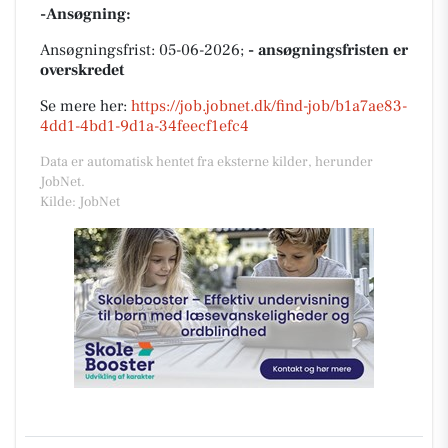
-Ansøgning:
Ansøgningsfrist: 05-06-2026;
- ansøgningsfristen er
overskredet
Se mere her:
https://job.jobnet.dk/find-job/b1a7ae83-
4dd1-4bd1-9d1a-34feecf1efc4
Data er automatisk hentet fra eksterne kilder, herunder
JobNet.
Kilde: JobNet