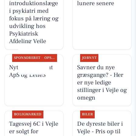
introduktionslæge
lunere senere
i psykiatri med
fokus på læring og
udvikling hos
Psykiatrisk
Afdeling Vejle
SPONSORERET
OPSLAGSTAVLEN
JOBNYT
Nyt fra Fairpaint
Savner du nye
ApS og LeneS
græsgange? - Her
er nye ledige
stillinger i Vejle og
omegn
BOLIGMARKED
BILER
Tagesvej 6C i Vejle
De dyreste biler i
er solgt for
Vejle - Pris op til