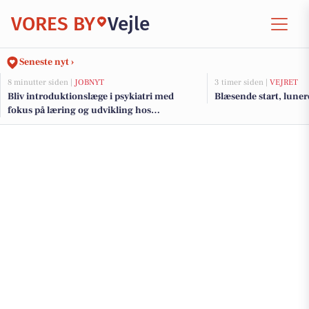
VORES BY
Vejle
Seneste nyt ›
8 minutter siden |
JOBNYT
3 timer siden |
VEJRET
Bliv introduktionslæge i psykiatri med
Blæsende start, luner
fokus på læring og udvikling hos
Psykiatrisk Afdeling Vejle