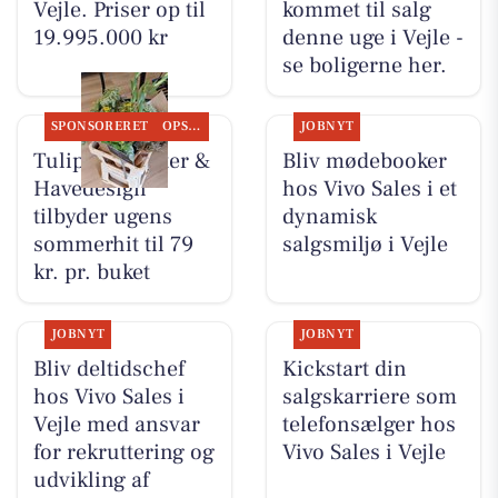
Vejle. Priser op til
kommet til salg
19.995.000 kr
denne uge i Vejle -
se boligerne her.
SPONSORERET
OPSLAGSTAVLEN
JOBNYT
Tulipa Blomster &
Bliv mødebooker
Havedesign
hos Vivo Sales i et
tilbyder ugens
dynamisk
sommerhit til 79
salgsmiljø i Vejle
kr. pr. buket
JOBNYT
JOBNYT
Bliv deltidschef
Kickstart din
hos Vivo Sales i
salgskarriere som
Vejle med ansvar
telefonsælger hos
for rekruttering og
Vivo Sales i Vejle
udvikling af