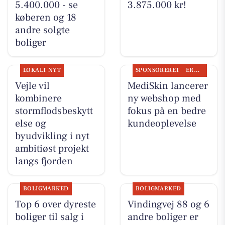
5.400.000 - se
3.875.000 kr!
køberen og 18
andre solgte
boliger
LOKALT NYT
SPONSORERET
ERHVERV
Vejle vil
MediSkin lancerer
kombinere
ny webshop med
stormflodsbeskytt
fokus på en bedre
else og
kundeoplevelse
byudvikling i nyt
ambitiøst projekt
langs fjorden
BOLIGMARKED
BOLIGMARKED
Top 6 over dyreste
Vindingvej 88 og 6
boliger til salg i
andre boliger er