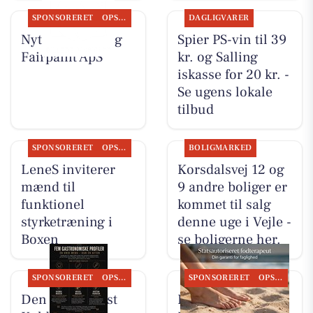
SPONSORERET
OPSLAGSTAVLEN
DAGLIGVARER
Nyt fra LeneS og
Spier PS-vin til 39
Fairpaint ApS
kr. og Salling
iskasse for 20 kr. -
Se ugens lokale
tilbud
SPONSORERET
OPSLAGSTAVLEN
BOLIGMARKED
LeneS inviterer
Korsdalsvej 12 og
mænd til
9 andre boliger er
funktionel
kommet til salg
styrketræning i
denne uge i Vejle -
Boxen
se boligerne her.
SPONSORERET
OPSLAGSTAVLEN
SPONSORERET
OPSLAGSTAVLEN
Den Hvide Hest
Fodterapeutisk