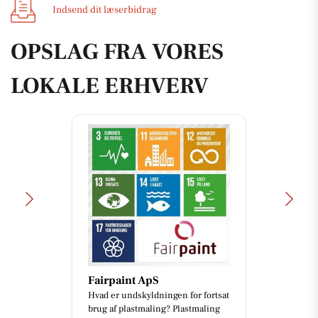
Indsend dit læserbidrag
OPSLAG FRA VORES
LOKALE ERHVERV
Detailing Center
Ny Skoda Elroq RS i en fantastisk
rød metallak ❤️✨ En fabriksny bil