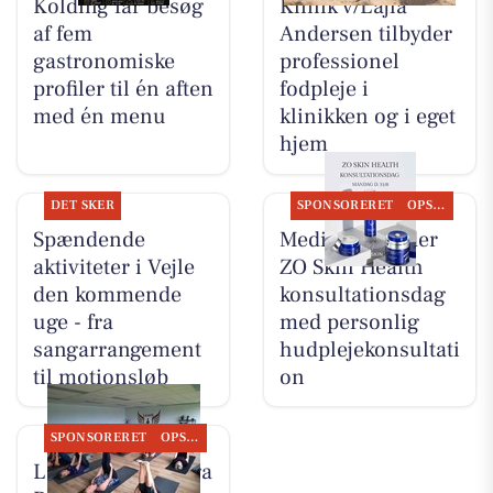
Kolding får besøg
Klinik v/Lajla
af fem
Andersen tilbyder
gastronomiske
professionel
profiler til én aften
fodpleje i
med én menu
klinikken og i eget
hjem
DET SKER
SPONSORERET
OPSLAGSTAVLEN
Spændende
MediSkin holder
aktiviteter i Vejle
ZO Skin Health
den kommende
konsultationsdag
uge - fra
med personlig
sangarrangement
hudplejekonsultati
til motionsløb
on
SPONSORERET
OPSLAGSTAVLEN
LeneS starter Yoga