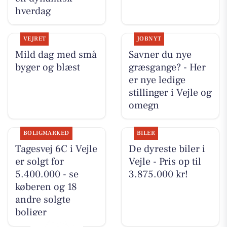
hverdag
VEJRET
JOBNYT
Mild dag med små
Savner du nye
byger og blæst
græsgange? - Her
er nye ledige
stillinger i Vejle og
omegn
BOLIGMARKED
BILER
Tagesvej 6C i Vejle
De dyreste biler i
er solgt for
Vejle - Pris op til
5.400.000 - se
3.875.000 kr!
køberen og 18
andre solgte
boliger