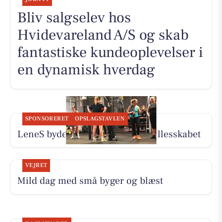
Bliv salgselev hos
Hvidevareland A/S og skab
fantastiske kundeoplevelser i
en dynamisk hverdag
SPONSORERET
OPSLAGSTAVLEN
LeneS byder dig velkommen i fællesskabet
VEJRET
Mild dag med små byger og blæst