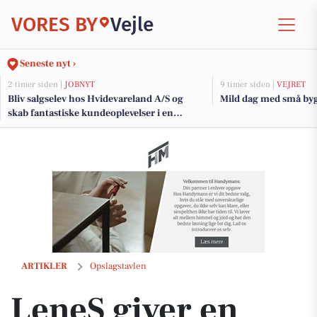
VORES BY
Vejle
Seneste nyt ›
2 timer siden |
JOBNYT
9 timer siden |
VEJRET
Bliv salgselev hos Hvidevareland A/S og
Mild dag med små byg
skab fantastiske kundeoplevelser i en
dynamisk hverdag
LeneS giver en gratis prøvetime
ARTIKLER
Opslagstavlen
LeneS giver en