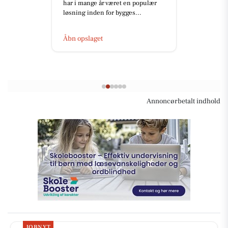
er ikke nødvendigvis
ensbetydende med en perfekt lak.
De...
Åbn opslaget
Annoncørbetalt indhold
JOBNYT