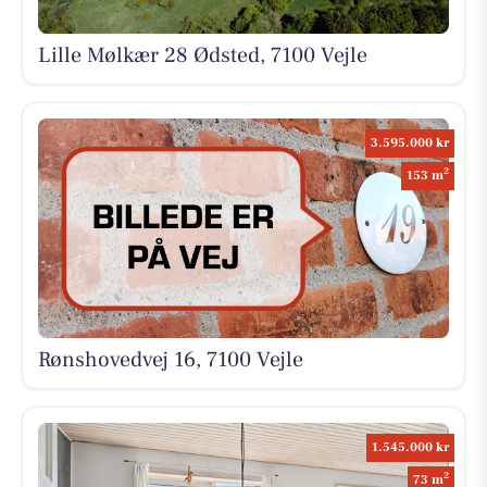
Lille Mølkær 28 Ødsted, 7100 Vejle
3.595.000 kr
2
153 m
Rønshovedvej 16, 7100 Vejle
1.545.000 kr
2
73 m