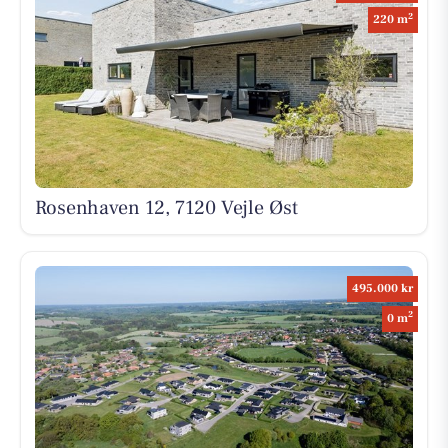
2
220 m
Rosenhaven 12, 7120 Vejle Øst
495.000 kr
2
0 m