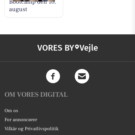
Bootcamp den 10.
august
VORES BY
Vejle
OM VORES DIGITAL
Om os
For annoncører
Vilkår og Privatlivspolitik