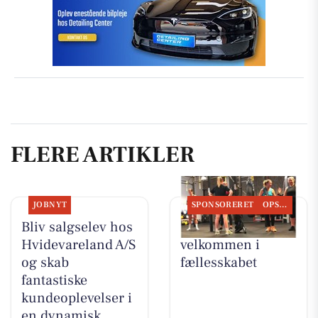
FLERE ARTIKLER
JOBNYT
SPONSORERET
OPSLAGSTAVLEN
Bliv salgselev hos
LeneS byder dig
Hvidevareland A/S
velkommen i
og skab
fællesskabet
fantastiske
kundeoplevelser i
en dynamisk