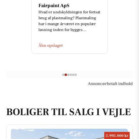
Detailing Center
Ny Skoda Elroq RS i en fantastisk
rød metallak ❤️✨ En fabriksny bil
er ikke nødvendigvis
ensbetydende med en perfekt lak.
De...
Åbn opslaget
Annoncørbetalt indhold
BOLIGER TIL SALG I VEJLE
5.995.000 kr