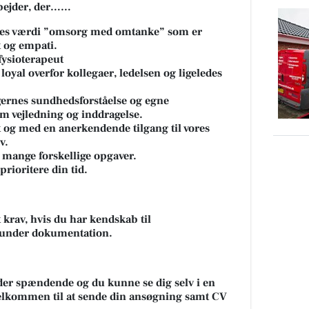
rbejder, der……
ejes værdi ”omsorg med omtanke” som er
t og empati.
fysioterapeut
loyal overfor kollegaer, ledelsen og ligeledes
gernes sundhedsforståelse og egne
 vejledning og inddragelse.
 og med en anerkendende tilgang til vores
v.
 mange forskellige opgaver.
prioritere din tid.
 krav, hvis du har kendskab til
runder dokumentation.
yder spændende og du kunne se dig selv i en
 velkommen til at sende din ansøgning samt CV