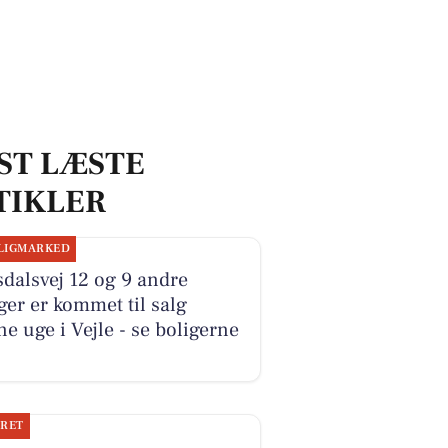
ST LÆSTE
TIKLER
LIGMARKED
dalsvej 12 og 9 andre
ger er kommet til salg
e uge i Vejle - se boligerne
JRET