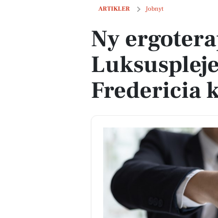
Ny ergoterapeut søges til Luksuspleje
ARTIKLER
Jobnyt
Ny ergoterap
Luksuspleje 
Fredericia