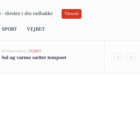
 -
direkte i din indbakke
Tilmeld
SPORT
VEJRET
10 timer siden |
VEJRET
07-08-2026 10:55
‹
›
Sol og varme sætter tempoet
Savner du ny
ledige stilli