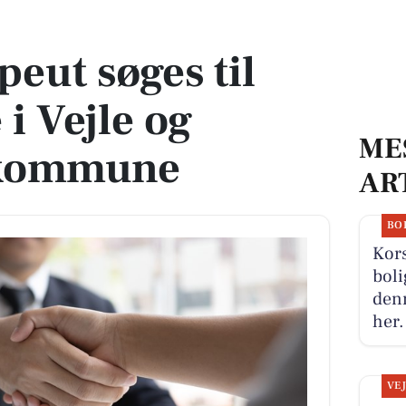
 i Vejle og Fredericia kommune
eut søges til
i Vejle og
ME
 kommune
AR
BO
Kors
boli
denn
her.
VE