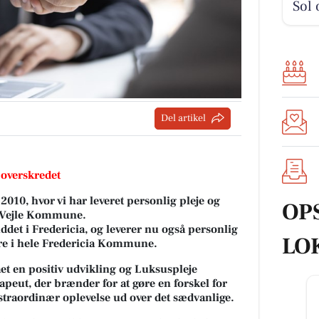
Sol 
Del artikel
 overskredet
2010, hvor vi har leveret personlig pleje og
OP
le Vejle Kommune.
uddet i Fredericia, og leverer nu også personlig
LO
ere i hele Fredericia Kommune.
t en positiv udvikling og Luksuspleje
peut, der brænder for at gøre en forskel for
straordinær oplevelse ud over det sædvanlige.