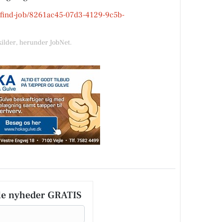
k/find-job/8261ac45-07d3-4129-9c5b-
kilder, herunder JobNet.
le nyheder GRATIS