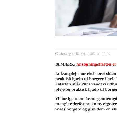
Mandag d. 15. sep. 2025 - kl. 13:29
BEMÆRK:
Ansøgningsfristen er
Luksuspleje har eksisteret siden 
praktisk hjælp til borgere i he
I starten af år 2021 vandt vi udb
pleje og praktisk hjælp til borg
Vi har igennem årene gennemgåe
mangler derfor nu en ny ergotera
vores borgere og give dem en ek