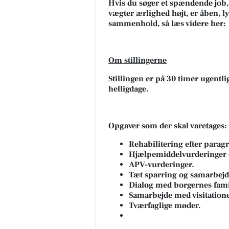
Hvis du søger et spændende job,
vægter ærlighed højt, er åben, l
sammenhold, så læs videre her:
Om stillingerne
Stillingen er på 30 timer ugentli
Fodterapeutisk Klinik
helligdage.
v/Lajla Andersen
Dine fødder bærer dig hele live
husker du at passe på dem? ☀️
Opgaver som der skal varetages:
fødderne har det godt, har hel
kroppen det bedre. Smert...
Rehabilitering efter paragr
Hjælpemiddelvurderinger –
Åbn opslaget
APV-vurderinger.
Tæt sparring og samarbejd
Dialog med borgernes fami
Samarbejde med visitation
Tværfaglige møder.