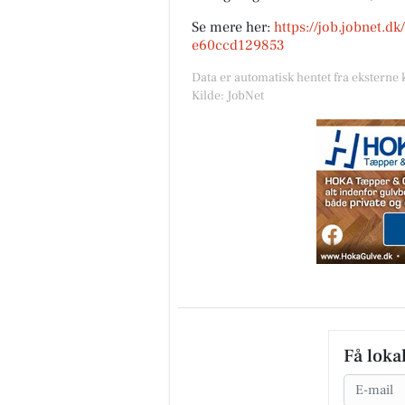
Se mere her:
https://job.jobnet.d
e60ccd129853
Data er automatisk hentet fra eksterne 
Kilde: JobNet
Få loka
Email