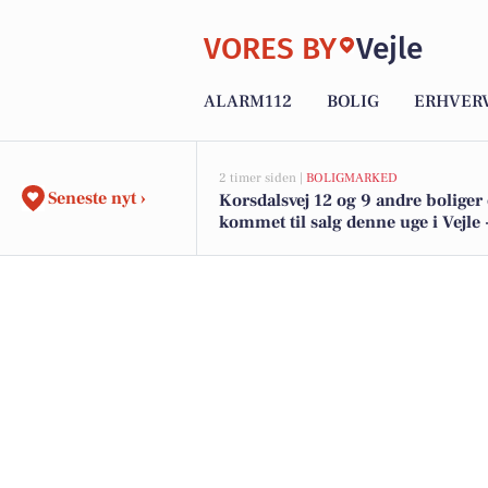
VORES BY
Vejle
ALARM112
BOLIG
ERHVER
2 timer siden |
BOLIGMARKED
Seneste nyt ›
Korsdalsvej 12 og 9 andre boliger 
kommet til salg denne uge i Vejle 
boligerne her.