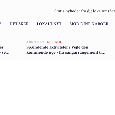
Gratis nyheder fra
dit
lokalområde
V
DET SKER
LOKALT NYT
MØD DINE NABOER
3 timer siden |
DET SKER
er
Spændende aktiviteter i Vejle den
- se
kommende uge - fra sangarrangement til
motionsløb