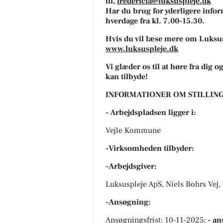
til,
fredericia@luksuspleje.dk
Har du brug for yderligere inform
hverdage fra kl. 7.00-15.30.
Hvis du vil læse mere om Luksus
www.luksuspleje.dk
Vi glæder os til at høre fra dig
kan tilbyde!
INFORMATIONER OM STILLING
- Arbejdspladsen ligger i:
Vejle Kommune
-Virksomheden tilbyder:
-Arbejdsgiver:
Luksuspleje ApS, Niels Bohrs Vej,
-Ansøgning:
Ansøgningsfrist: 10-11-2025;
- an