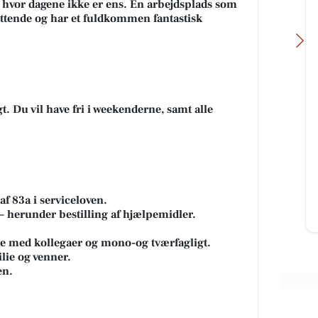
 hvor dagene ikke er ens. En arbejdsplads som
yttende og har et fuldkommen fantastisk
gt. Du vil have fri i weekenderne, samt alle
Fairpaint ApS
Hvad er undskyldningen for fortsat
brug af plastmaling? Plastmaling
t -
har i mange år været en populær
 Når
løsning inden for bygges...
e
af 83a i serviceloven.
 herunder bestilling af hjælpemidler.
Åbn opslaget
e med kollegaer og mono-og tværfagligt.
lie og venner.
en.