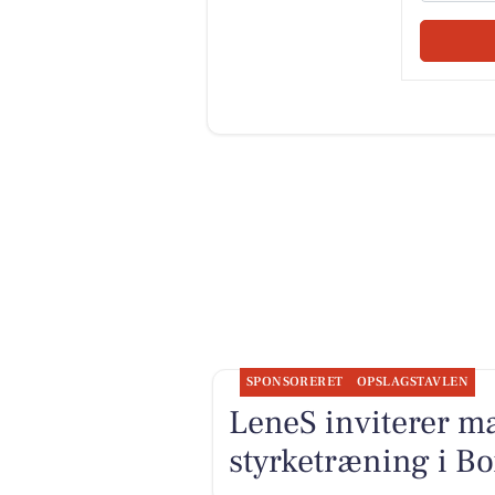
SPONSORERET
OPSLAGSTAVLEN
LeneS inviterer mæ
styrketræning i B