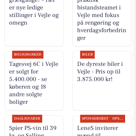
er nye ledige
bistandsteamet i
stillinger i Vejle og
Vejle med fokus
omegn
på rengøring og
hverdagsforbedrin
ger
BOLIGMARKED
BILER
Tagesvej 6C i Vejle
De dyreste biler i
er solgt for
Vejle - Pris op til
5.400.000 - se
3.875.000 kr!
køberen og 18
andre solgte
boliger
DAGLIGVARER
SPONSORERET
OPSLAGSTAVLEN
Spier PS-vin til 39
LeneS inviterer
kr. og Salling
mænd til