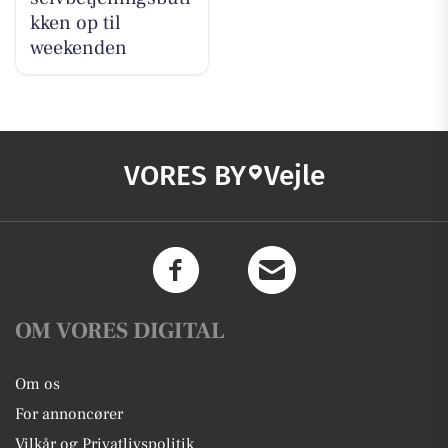
kken op til
weekenden
VORES BY
Vejle
OM VORES DIGITAL
Om os
For annoncører
Vilkår og Privatlivspolitik