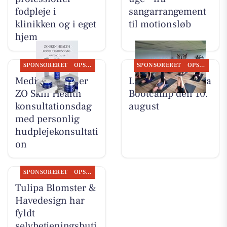
fodpleje i
sangarrangement
klinikken og i eget
til motionsløb
hjem
SPONSORERET
OPSLAGSTAVLEN
SPONSORERET
OPSLAGSTAVLEN
MediSkin holder
LeneS starter Yoga
ZO Skin Health
Bootcamp den 10.
konsultationsdag
august
med personlig
hudplejekonsultati
on
SPONSORERET
OPSLAGSTAVLEN
Tulipa Blomster &
Havedesign har
fyldt
selvbetjeningsbuti