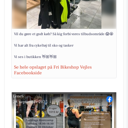
Vil du gøre et godt køb? Så kig forbi vores tilbudsområde 😱🤩
Vi har alt fra cykeltøj til sko og tasker
Vi ses i butikken 👋🏼👋🏼
Se hele opslaget på Fri Bikeshop Vejles
Facebookside
LeneS
28. september 2025