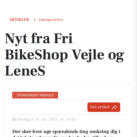
Nyt fra Fri BikeShop Vejle og LeneS
ARTIKLER
Opslagstavlen
Nyt fra Fri
BikeShop Vejle og
LeneS
Del artikel
Onsdag d. 01. okt. 2025 - kl. 18:02
Der sker hver uge spændende ting omkring dig i