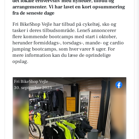
det lokale erhvervsliv med nyheder, tilbud og
arrangementer. Vi har lavet en kort opsummering
fra de seneste dage
Fri BikeShop Vejle har tilbud på cykeltøj, sko og
tasker i deres tilbudsområde. LeneS annoncerer
flere kommende bootcamps med start i oktober,
herunder formiddags-, torsdags-, mande- og cardio
jumping bootcamps, som hver varer 8 uger. For
mere information kan du læse de oprindelige
opslag.
Fri BikeShop Vejle
30. september 2025