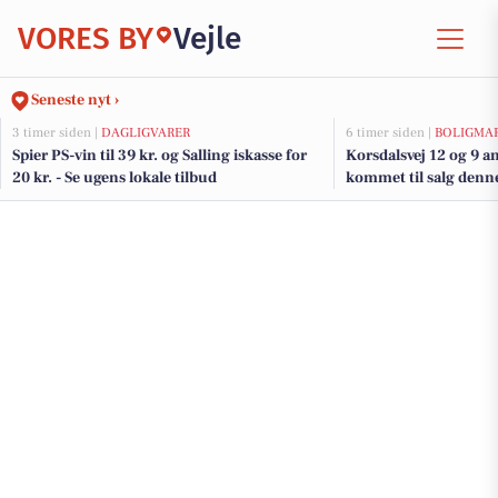
VORES BY
Vejle
Seneste nyt ›
3 timer siden |
DAGLIGVARER
6 timer siden |
BOLIGMA
Spier PS-vin til 39 kr. og Salling iskasse for
Korsdalsvej 12 og 9 an
20 kr. - Se ugens lokale tilbud
kommet til salg denne 
boligerne her.