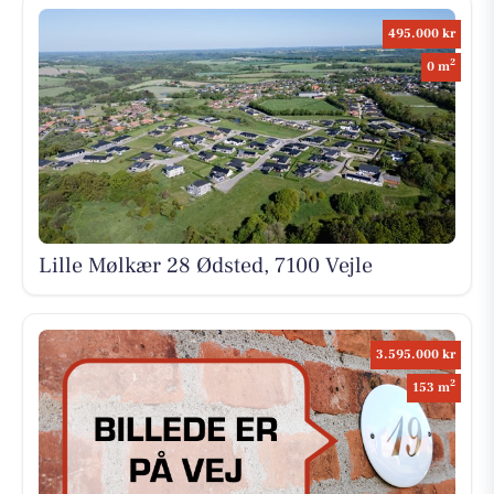
495.000 kr
2
0 m
Lille Mølkær 28 Ødsted, 7100 Vejle
3.595.000 kr
2
153 m