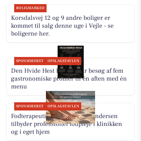
BOLIGMARKED
Korsdalsvej 12 og 9 andre boliger er
kommet til salg denne uge i Vejle - se
boligerne her.
SPONSORERET
OPSLAGSTAVLEN
Den Hvide Hest Kolding får besøg af fem
gastronomiske profiler til én aften med én
menu
SPONSORERET
OPSLAGSTAVLEN
Fodterapeutisk Klinik v/Lajla Andersen
tilbyder professionel fodpleje i klinikken
og i eget hjem