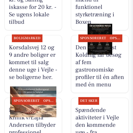
iskasse for 20 kr. -
funktionel
Se ugens lokale
styrketræning i
tilbud
Boxen
BOLIGMARKED
SPONSORERET
OPSLAGSTAVLEN
Korsdalsvej 12 og
Den Hvide Hest
9 andre boliger er
Kolding får besøg
kommet til salg
af fem
denne uge i Vejle -
gastronomiske
se boligerne her.
profiler til én aften
med én menu
SPONSORERET
OPSLAGSTAVLEN
DET SKER
Fodterapeutisk
Spændende
Klinik v/Lajla
aktiviteter i Vejle
Andersen tilbyder
den kommende
professionel
uge - fra