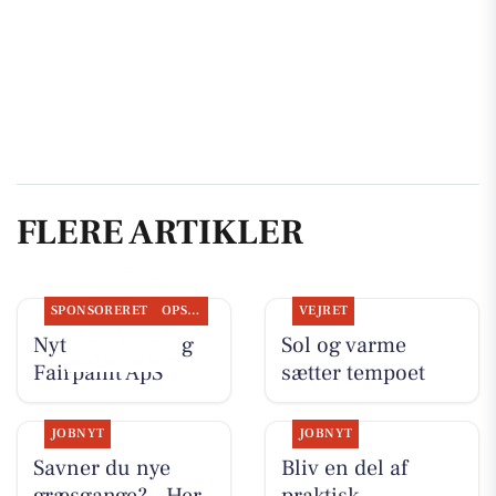
FLERE ARTIKLER
SPONSORERET
OPSLAGSTAVLEN
VEJRET
Nyt fra LeneS og
Sol og varme
Fairpaint ApS
sætter tempoet
JOBNYT
JOBNYT
Savner du nye
Bliv en del af
græsgange? - Her
praktisk