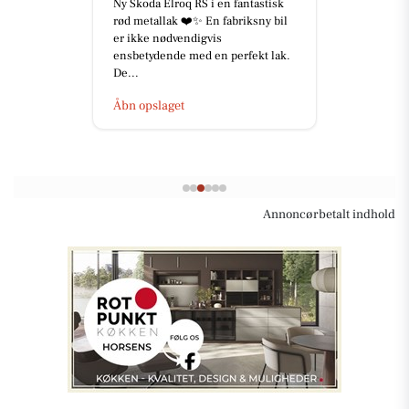
Ny Skoda Elroq RS i en fantastisk
rød metallak ❤️✨ En fabriksny bil
er ikke nødvendigvis
ensbetydende med en perfekt lak.
De...
Åbn opslaget
Annoncørbetalt indhold