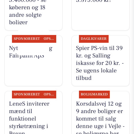
køberen og 18
andre solgte
boliger
SPONSORERET
OPSLAGSTAVLEN
DAGLIGVARER
Nyt fra LeneS og
Spier PS-vin til 39
Fairpaint ApS
kr. og Salling
iskasse for 20 kr. -
Se ugens lokale
tilbud
SPONSORERET
OPSLAGSTAVLEN
BOLIGMARKED
LeneS inviterer
Korsdalsvej 12 og
mænd til
9 andre boliger er
funktionel
kommet til salg
styrketræning i
denne uge i Vejle -
Boxen
se boligerne her.