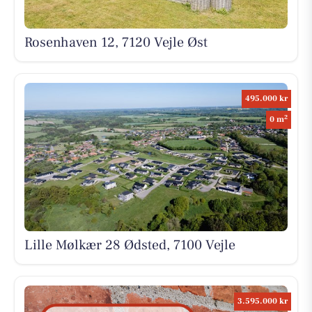
Rosenhaven 12, 7120 Vejle Øst
495.000 kr
2
0 m
Lille Mølkær 28 Ødsted, 7100 Vejle
3.595.000 kr