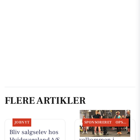
FLERE ARTIKLER
JOBNYT
SPONSORERET
OPSLAGSTAVLEN
Bliv salgselev hos
LeneS byder dig