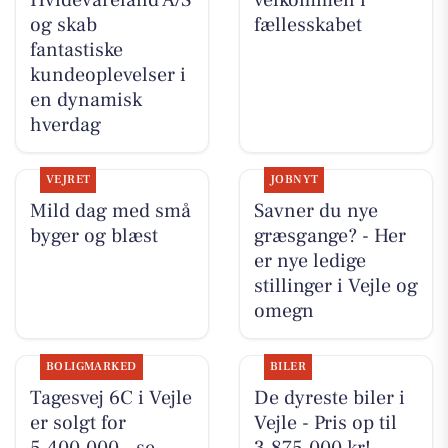
Hvidevareland A/S
velkommen i
og skab
fællesskabet
fantastiske
kundeoplevelser i
en dynamisk
hverdag
VEJRET
JOBNYT
Mild dag med små
Savner du nye
byger og blæst
græsgange? - Her
er nye ledige
stillinger i Vejle og
omegn
BOLIGMARKED
BILER
Tagesvej 6C i Vejle
De dyreste biler i
er solgt for
Vejle - Pris op til
5.400.000 - se
3.875.000 kr!