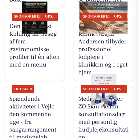
SPONSORERET
OPSLAGSTAVLEN
SPONSORERET
OPSLAGSTAVLEN
Den Hvide Hest
Fodterapeutisk
Kolding får besøg
Klinik v/Lajla
af fem
Andersen tilbyder
gastronomiske
professionel
profiler til én aften
fodpleje i
med én menu
klinikken og i eget
hjem
DET SKER
SPONSORERET
OPSLAGSTAVLEN
Spændende
MediSkin holder
aktiviteter i Vejle
ZO Skin Health
den kommende
konsultationsdag
uge - fra
med personlig
sangarrangement
hudplejekonsultati
til motionsløb
on