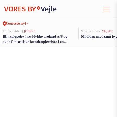
VORES BY
Vejle
Seneste nyt ›
2 timer siden |
JOBNYT
9 timer siden |
VEJRET
Bliv salgselev hos Hvidevareland A/S og
Mild dag med små byg
skab fantastiske kundeoplevelser i en
dynamisk hverdag