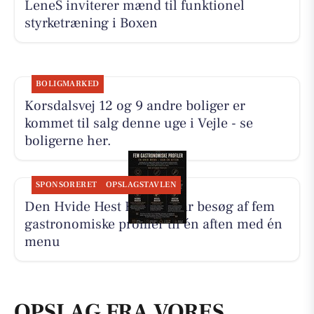
LeneS inviterer mænd til funktionel
styrketræning i Boxen
BOLIGMARKED
Korsdalsvej 12 og 9 andre boliger er
kommet til salg denne uge i Vejle - se
boligerne her.
SPONSORERET
OPSLAGSTAVLEN
Den Hvide Hest Kolding får besøg af fem
gastronomiske profiler til én aften med én
menu
OPSLAG FRA VORES