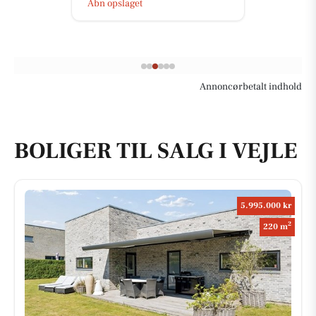
Åbn opslaget
Annoncørbetalt indhold
BOLIGER TIL SALG I VEJLE
5.995.000 kr
2
220 m