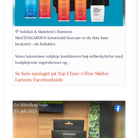
💛 Solskin & Skønhed i Harmoni ⁠
Med EVAGARDEN ActiveGold Suncare er du ikke bare
beskyttet – du forkæles. ⁠
.⁠
Vores luksuriøse solpleje kombinerer høj solbeskyttelse med
hudplejende ingredienser og...
Se hele opslaget på Top Clinic v/Else Møller
Larsens Facebookside
Fri BikeShop Vejle
25. juli 2025