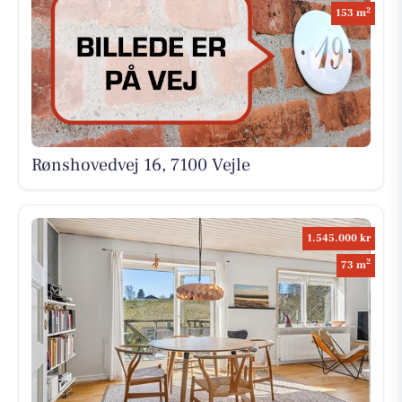
2
153 m
Rønshovedvej 16, 7100 Vejle
1.545.000 kr
2
73 m