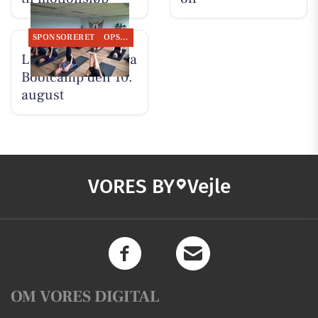
SPONSORERET
OPSLAGSTAVLEN
LeneS starter Yoga
Bootcamp den 10.
august
VORES BY
Vejle
OM VORES DIGITAL