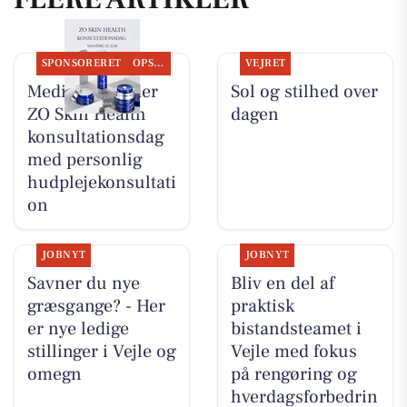
SPONSORERET
OPSLAGSTAVLEN
VEJRET
MediSkin holder
Sol og stilhed over
ZO Skin Health
dagen
konsultationsdag
med personlig
hudplejekonsultati
on
JOBNYT
JOBNYT
Savner du nye
Bliv en del af
græsgange? - Her
praktisk
er nye ledige
bistandsteamet i
stillinger i Vejle og
Vejle med fokus
omegn
på rengøring og
hverdagsforbedrin