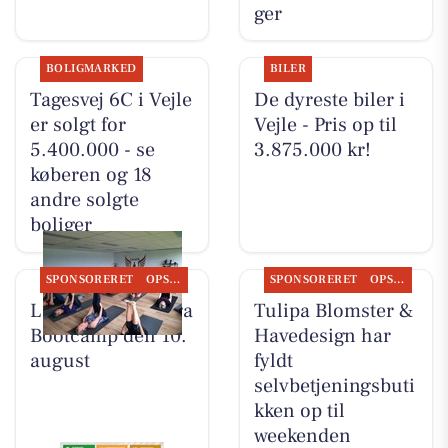
ger
BOLIGMARKED
BILER
Tagesvej 6C i Vejle
De dyreste biler i
er solgt for
Vejle - Pris op til
5.400.000 - se
3.875.000 kr!
køberen og 18
andre solgte
boliger
SPONSORERET
OPSLAGSTAVLEN
SPONSORERET
OPSLAGSTAVLEN
LeneS starter Yoga
Tulipa Blomster &
Bootcamp den 10.
Havedesign har
august
fyldt
selvbetjeningsbuti
kken op til
weekenden