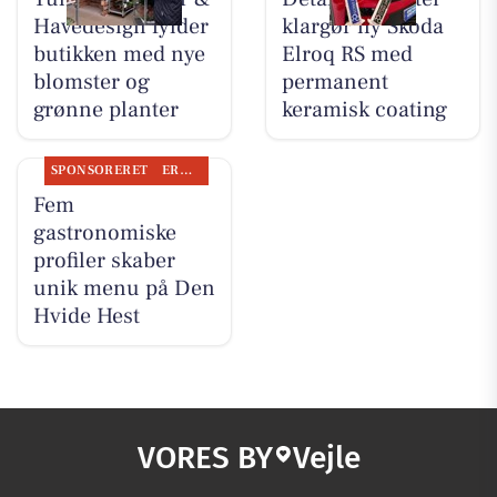
Havedesign fylder
klargør ny Skoda
butikken med nye
Elroq RS med
blomster og
permanent
grønne planter
keramisk coating
SPONSORERET
ERHVERV
Fem
gastronomiske
profiler skaber
unik menu på Den
Hvide Hest
VORES BY
Vejle