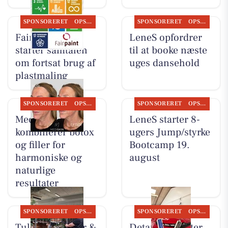
SPONSORERET
OPSLAGSTAVLEN
SPONSORERET
OPSLAGSTAVLEN
Fairpaint ApS
LeneS opfordrer
starter samtalen
til at booke næste
om fortsat brug af
uges dansehold
plastmaling
SPONSORERET
OPSLAGSTAVLEN
SPONSORERET
OPSLAGSTAVLEN
MediSkin
LeneS starter 8-
kombinerer botox
ugers Jump/styrke
og filler for
Bootcamp 19.
harmoniske og
august
naturlige
resultater
SPONSORERET
OPSLAGSTAVLEN
SPONSORERET
OPSLAGSTAVLEN
Tulipa Blomster &
Detailing Center