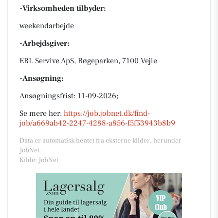
-Virksomheden tilbyder:
weekendarbejde
-Arbejdsgiver:
ERL Servive ApS, Bøgeparken, 7100 Vejle
-Ansøgning:
Ansøgningsfrist: 11-09-2026;
Se mere her:
https://job.jobnet.dk/find-
job/a669ab42-2247-4288-a856-f5f53943b8b9
Data er automatisk hentet fra eksterne kilder, herunder
JobNet.
Kilde: JobNet