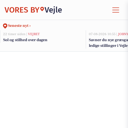
VORES BY
Vejle
Seneste nyt ›
22 timer siden |
VEJRET
07-08-2026 10:55 |
JOBN
Sol og stilhed over dagen
Savner du nye græsga
ledige stillinger i Ve