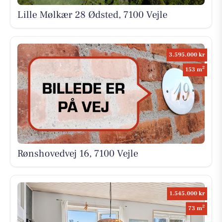
Lille Mølkær 28 Ødsted, 7100 Vejle
3.595.000 kr
2
153 m
Rønshovedvej 16, 7100 Vejle
1.545.000 kr
2
73 m