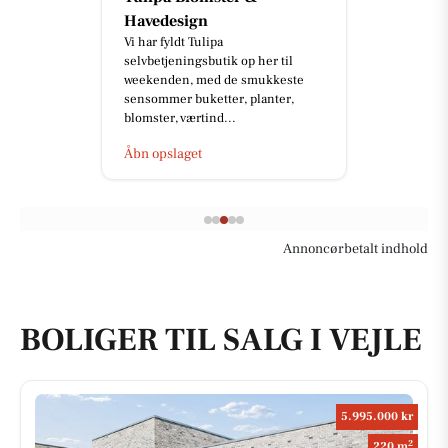
Havedesign
Vi har fyldt Tulipa
selvbetjeningsbutik op her til
weekenden, med de smukkeste
sensommer buketter, planter,
blomster, værtind...
Åbn opslaget
Annoncørbetalt indhold
BOLIGER TIL SALG I VEJLE
5.995.000 kr
2
220 m