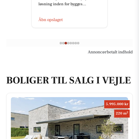
løsning inden for bygges...
Åbn opslaget
Annoncørbetalt indhold
BOLIGER TIL SALG I VEJLE
5.995.000 kr
2
220 m