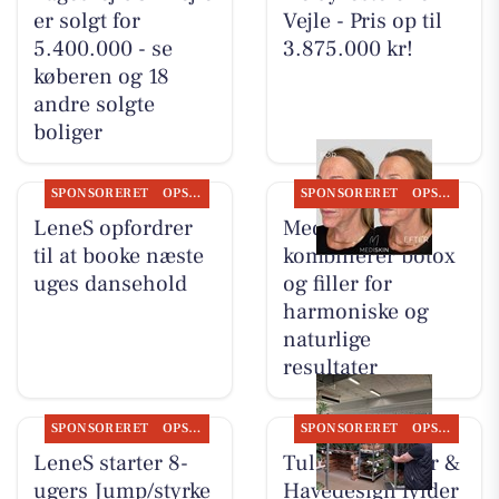
er solgt for
Vejle - Pris op til
5.400.000 - se
3.875.000 kr!
køberen og 18
andre solgte
boliger
SPONSORERET
OPSLAGSTAVLEN
SPONSORERET
OPSLAGSTAVLEN
LeneS opfordrer
MediSkin
til at booke næste
kombinerer botox
uges dansehold
og filler for
harmoniske og
naturlige
resultater
SPONSORERET
OPSLAGSTAVLEN
SPONSORERET
OPSLAGSTAVLEN
LeneS starter 8-
Tulipa Blomster &
ugers Jump/styrke
Havedesign fylder