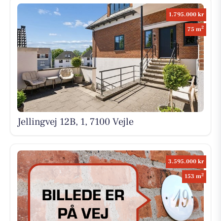
1.795.000 kr
2
75 m
Jellingvej 12B, 1, 7100 Vejle
3.595.000 kr
2
153 m