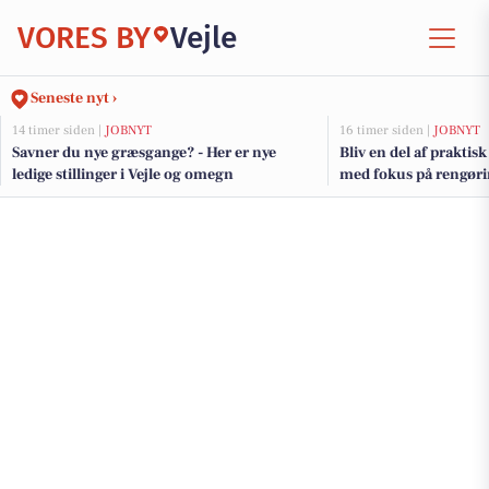
VORES BY
Vejle
Seneste nyt ›
14 timer siden |
JOBNYT
16 timer siden |
JOBNYT
Savner du nye græsgange? - Her er nye
Bliv en del af praktis
ledige stillinger i Vejle og omegn
med fokus på rengøri
hverdagsforbedringe