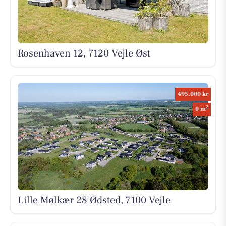
Rosenhaven 12, 7120 Vejle Øst
495.000 kr
2
0 m
Lille Mølkær 28 Ødsted, 7100 Vejle