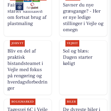
Fairpaint ApS
Savner du nye
starter samtalen
græsgange? - Her
om fortsat brug af
er nye ledige
plastmaling
stillinger i Vejle og
omegn
JOBNYT
VEJRET
Bliv en del af
Sol og blæs:
praktisk
Dagen starter
bistandsteamet i
køligt
Vejle med fokus
på rengøring og
hverdagsforbedrin
ger
BOLIGMARKED
BILER
Tagesvej 6C i Vejle
De dyreste biler i