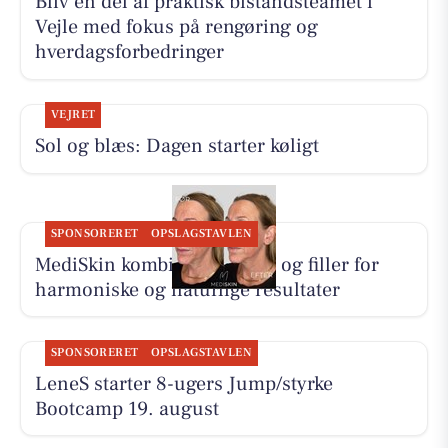
Bliv en del af praktisk bistandsteamet i
Vejle med fokus på rengøring og
hverdagsforbedringer
VEJRET
Sol og blæs: Dagen starter køligt
SPONSORERET
OPSLAGSTAVLEN
MediSkin kombinerer botox og filler for
harmoniske og naturlige resultater
SPONSORERET
OPSLAGSTAVLEN
LeneS starter 8-ugers Jump/styrke
Bootcamp 19. august