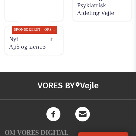
Psykiatrisk
Afdeling Vejle
SPONSORERET
OPSLAGSTAVLEN
Nyt fra Fairpaint
ApS og LeneS
VORES BY
Vejle
OM VORES DIGITAL