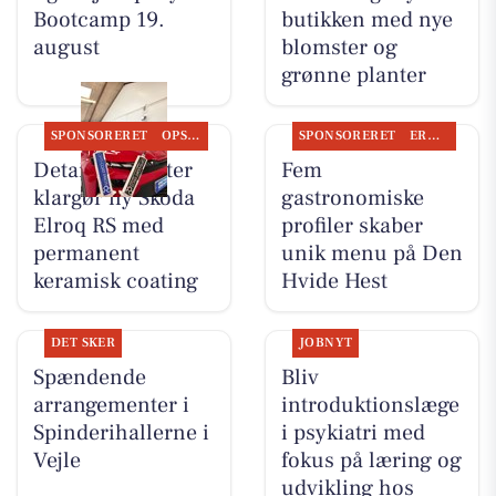
Bootcamp 19.
butikken med nye
august
blomster og
grønne planter
SPONSORERET
OPSLAGSTAVLEN
SPONSORERET
ERHVERV
Detailing Center
Fem
klargør ny Skoda
gastronomiske
Elroq RS med
profiler skaber
permanent
unik menu på Den
keramisk coating
Hvide Hest
DET SKER
JOBNYT
Spændende
Bliv
arrangementer i
introduktionslæge
Spinderihallerne i
i psykiatri med
Vejle
fokus på læring og
udvikling hos