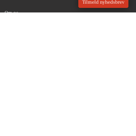
Tilmeld nyhedsbrev
Om os
For annoncører
Vilkår og Privatlivspolitik
Kontakt VORES Digital
Administrer samtykke
GENVEJE
Seneste nyt fra Vejle
Vores lokale erhverv
Kalenderen for Vejle
Fakta om Vejle
Erhvervsartikler
Vejle Kommune