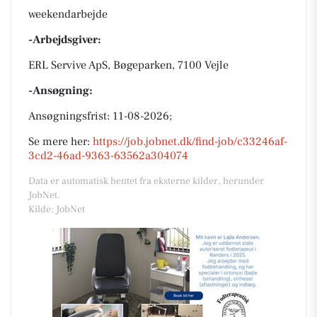
weekendarbejde
-Arbejdsgiver:
ERL Servive ApS, Bøgeparken, 7100 Vejle
-Ansøgning:
Ansøgningsfrist: 11-08-2026;
Se mere her:
https://job.jobnet.dk/find-job/c33246af-
3cd2-46ad-9363-63562a304074
Data er automatisk hentet fra eksterne kilder, herunder
JobNet.
Kilde: JobNet