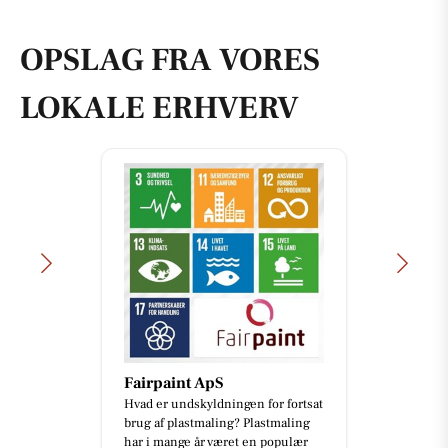
OPSLAG FRA VORES
LOKALE ERHVERV
Fairpaint ApS
Hvad er undskyldningen for fortsat
brug af plastmaling? Plastmaling
har i mange år været en populær