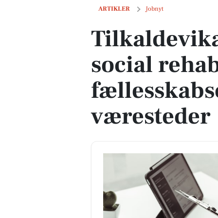
Tilkaldevikarer søges til social rehabi
ARTIKLER
Jobnyt
Tilkaldevika
social rehab
fællesskabs
væresteder