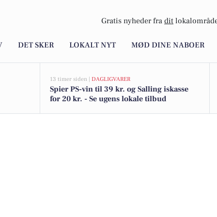
Gratis nyheder fra
dit
lokalområde
V
DET SKER
LOKALT NYT
MØD DINE NABOER
13 timer siden |
DAGLIGVARER
Spier PS-vin til 39 kr. og Salling iskasse
for 20 kr. - Se ugens lokale tilbud