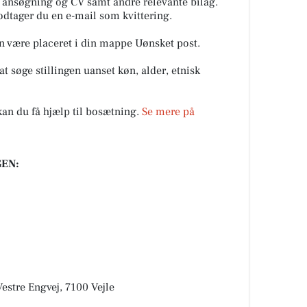
 ansøgning og CV samt andre relevante bilag.
dtager du en e-mail som kvittering.
 være placeret i din mappe Uønsket post.
t søge stillingen uanset køn, alder, etnisk
å kan du få hjælp til bosætning.
Se mere på
EN:
Vestre Engvej, 7100 Vejle