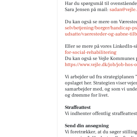
Har du spørgsmål til ovenstående,
Sara Jensen på mail:
sadan@vejle
Du kan også se mere om Væreste
selvbetjening/borger/handicap-psy
udsatte/vaeresteder-og-aabne-til
Eller se mere på vores LinkedIn-s
for-social-rehabilitering
Du kan også se Vejle Kommunes p
https://www.vejle.dk/job/job-hos-
Vi arbejder ud fra strategiplanen
opslaget her. Strategien viser veje
samarbejder med, og som vi under
og drømme for livet.
Straffeattest
Vi indhenter offentlig straffeatte
Send din ansøgning
Vi foretrækker, at du søger still