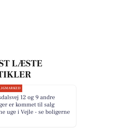
ST LÆSTE
TIKLER
LIGMARKED
dalsvej 12 og 9 andre
ger er kommet til salg
e uge i Vejle - se boligerne