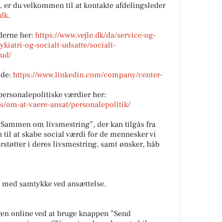
 er du velkommen til at kontakte afdelingsleder
.dk
.
derne her:
https://www.vejle.dk/da/service-og-
kiatri-og-socialt-udsatte/socialt-
bud/
ide:
https://www.linkedin.com/company/center-
ersonalepolitiske værdier her:
os/om-at-vaere-ansat/personalepolitik/
 ”Sammen om livsmestring”, der kan tilgås fra
n til at skabe social værdi for de mennesker vi
støtter i deres livsmestring, samt ønsker, håb
st med samtykke ved ansættelse.
ingen online ved at bruge knappen ”Send