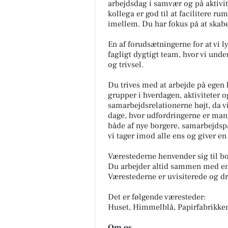
arbejdsdag i samvær og på aktivit
kollega er god til at facilitere r
imellem. Du har fokus på at skab
En af forudsætningerne for at vi 
fagligt dygtigt team, hvor vi un
og trivsel.
Du trives med at arbejde på egen 
grupper i hverdagen, aktiviteter 
samarbejdsrelationerne højt, da vi
dage, hvor udfordringerne er man
både af nye borgere, samarbejdspar
Fodterapeutisk Klinik
vi tager imod alle ens og giver en
v/Lajla Andersen
Dine fødder bærer dig hele live
Værestederne henvender sig til bo
husker du at passe på dem? ☀️
Du arbejder altid sammen med en
fødderne har det godt, har hel
Værestederne er uvisiterede og dri
kroppen det bedre. Smert...
Det er følgende væresteder:
Åbn opslaget
Huset, Himmelblå, Papirfabrikken,
Om os