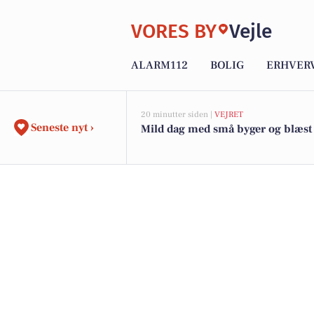
VORES BY
Vejle
ALARM112
BOLIG
ERHVER
20 minutter siden |
VEJRET
Seneste nyt ›
Mild dag med små byger og blæst