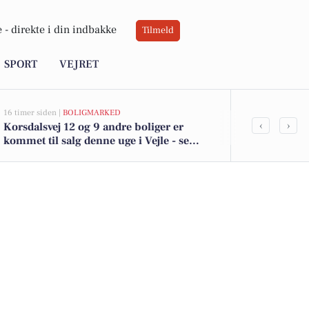
 -
direkte i din indbakke
Tilmeld
SPORT
VEJRET
16 timer siden |
BOLIGMARKED
17 timer siden |
D
‹
›
Korsdalsvej 12 og 9 andre boliger er
Spændende ak
kommet til salg denne uge i Vejle - se
kommende ug
boligerne her.
motionsløb