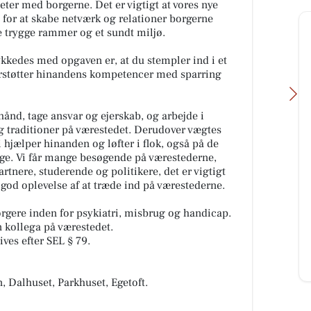
eter med borgerne. Det er vigtigt at vores nye
um for at skabe netværk og relationer borgerne
e trygge rammer og et sundt miljø.
lykkedes med opgaven er, at du stempler ind i et
derstøtter hinandens kompetencer med sparring
hånd, tage ansvar og ejerskab, og arbejde i
og traditioner på værestedet. Derudover vægtes
 hjælper hinanden og løfter i flok, også på de
ge. Vi får mange besøgende på værestederne,
tnere, studerende og politikere, det er vigtigt
Fairpaint ApS
 god oplevelse af at træde ind på værestederne.
Hvad er undskyldningen for fortsat
brug af plastmaling? Plastmaling
t -
rgere inden for psykiatri, misbrug og handicap.
har i mange år været en populær
 Når
 kollega på værestedet.
løsning inden for bygges...
e
ves efter SEL § 79.
Åbn opslaget
 Dalhuset, Parkhuset, Egetoft.