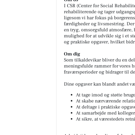
I CSR (Center for Social Rehabilit
rehabiliterende og tager udgangs
ligesom vi har fokus på borgerens
færdigheder og livsmestring. Der
en tryg, omsorgsfuld atmosfære, h
mulighed for at udvikle sig i et s
og praktiske opgaver, hvilket bidr
Om dig
Som tilkaldevikar bliver du en del
meningsfulde rammer for vores br
fraværsperioder og bidrager til de
Dine opgaver kan blandt andet væ
At tage imod og støtte bruge
At skabe nærværende relation
At deltage i praktiske opga
At samarbejde med kolleger
At sikre, at værestedets retn