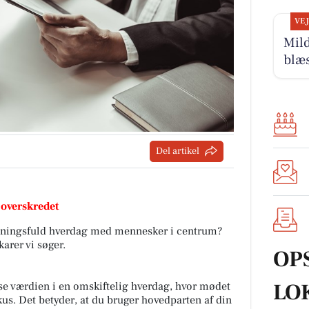
VE
Mil
blæ
Del artikel
 overskredet
n meningsfuld hverdag med mennesker i centrum?
karer vi søger.
OP
LO
 se værdien i en omskiftelig hverdag, hvor mødet
kus. Det betyder, at du bruger hovedparten af din