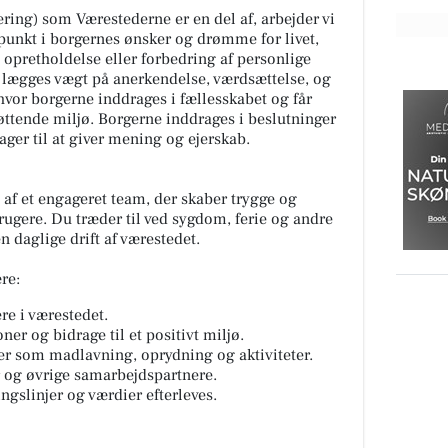
ering) som Værestederne er en del af, arbejder vi
punkt i borgernes ønsker og drømme for livet,
 opretholdelse eller forbedring af personlige
 lægges vægt på anerkendelse, værdsættelse, og
vor borgerne inddrages i fællesskabet og får
tøttende miljø. Borgerne inddrages i beslutninger
ager til at giver mening og ejerskab.
 af et engageret team, der skaber trygge og
ugere. Du træder til ved sygdom, ferie og andre
n daglige drift af værestedet.
re:
re i værestedet.
er og bidrage til et positivt miljø.
ver som madlavning, oprydning og aktiviteter.
 og øvrige samarbejdspartnere.
ingslinjer og værdier efterleves.