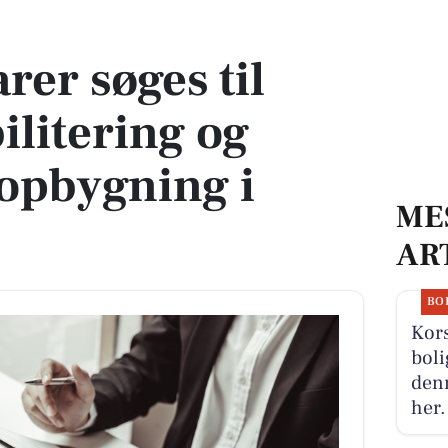
litering og fællesskabsopbygning i væresteder
rer søges til
ilitering og
opbygning i
ME
AR
BO
Kors
boli
denn
her.