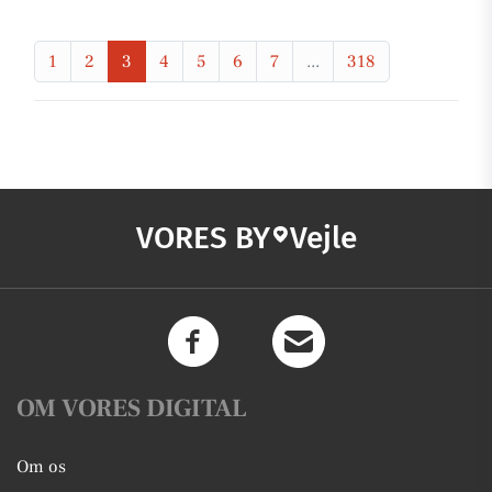
1
2
3
4
5
6
7
...
318
VORES BY
Vejle
OM VORES DIGITAL
Om os