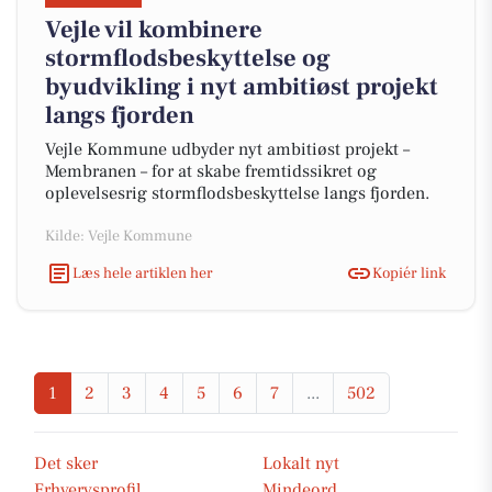
Vejle vil kombinere
stormflodsbeskyttelse og
byudvikling i nyt ambitiøst projekt
langs fjorden
Vejle Kommune udbyder nyt ambitiøst projekt –
Membranen – for at skabe fremtidssikret og
oplevelsesrig stormflodsbeskyttelse langs fjorden.
Kilde: Vejle Kommune
Læs hele artiklen her
Kopiér link
1
2
3
4
5
6
7
...
502
Det sker
Lokalt nyt
Erhvervsprofil
Mindeord