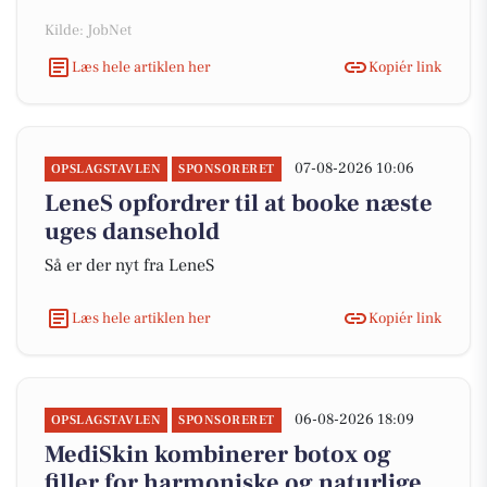
Kilde: JobNet
Læs hele artiklen her
Kopiér link
07-08-2026 10:06
OPSLAGSTAVLEN
SPONSORERET
LeneS opfordrer til at booke næste
uges dansehold
Så er der nyt fra LeneS
Læs hele artiklen her
Kopiér link
06-08-2026 18:09
OPSLAGSTAVLEN
SPONSORERET
MediSkin kombinerer botox og
filler for harmoniske og naturlige