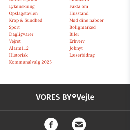
Lykønskning
Fakta om
Opslagstavlen
Husstand
Krop & Sundhed
Mød dine naboer
Sport
Boligmarked
Dagligvarer
Biler
Vejret
Erhverv
Alarm112
Jobnyt
Historisk
Læserbidrag
Kommunalvalg 2025
VORES BY
Vejle