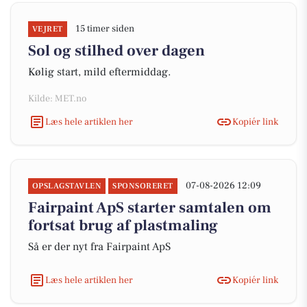
15 timer siden
VEJRET
Sol og stilhed over dagen
Kølig start, mild eftermiddag.
Kilde: MET.no
Læs hele artiklen her
Kopiér link
07-08-2026 12:09
OPSLAGSTAVLEN
SPONSORERET
Fairpaint ApS starter samtalen om
fortsat brug af plastmaling
Så er der nyt fra Fairpaint ApS
Læs hele artiklen her
Kopiér link