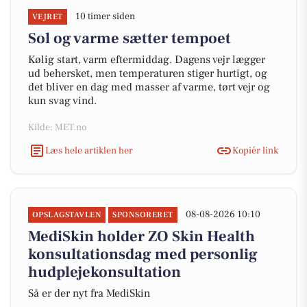
10 timer siden
VEJRET
Sol og varme sætter tempoet
Kølig start, varm eftermiddag. Dagens vejr lægger
ud behersket, men temperaturen stiger hurtigt, og
det bliver en dag med masser af varme, tørt vejr og
kun svag vind.
Kilde: MET.no
Læs hele artiklen her
Kopiér link
08-08-2026 10:10
OPSLAGSTAVLEN
SPONSORERET
MediSkin holder ZO Skin Health
konsultationsdag med personlig
hudplejekonsultation
Så er der nyt fra MediSkin