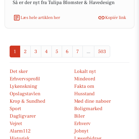
Så er der nyt fra Tulipa Blomster & Havedesign
Læs hele artiklen her
Kopiér link
1
2
3
4
5
6
7
...
503
Det sker
Lokalt nyt
Erhvervsprofil
Mindeord
Lykønskning
Fakta om
Opslagstavlen
Husstand
Krop & Sundhed
Mød dine naboer
Sport
Boligmarked
Dagligvarer
Biler
Vejret
Erhverv
Alarm112
Jobnyt
Historisk
Læserbidrag