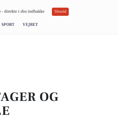
 -
direkte i din indbakke
Tilmeld
SPORT
VEJRET
TAGER OG
LE