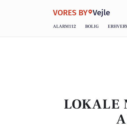
VORES BY
Vejle
ALARM112
BOLIG
ERHVER
LOKALE 
A