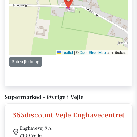
Leaflet
|
©
OpenStreetMap
contributors
Rutevejledning
Supermarked - Øvrige i Vejle
365discount Vejle Enghavecentret
Enghavevej 9 A
7100 Vejle