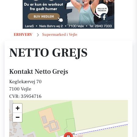
Netto Grejs
ERHVERV
Supermarked i Vejle
NETTO GREJS
Kontakt Netto Grejs
Keglekærvej 70
7100 Vejle
CVR: 35954716
+
−