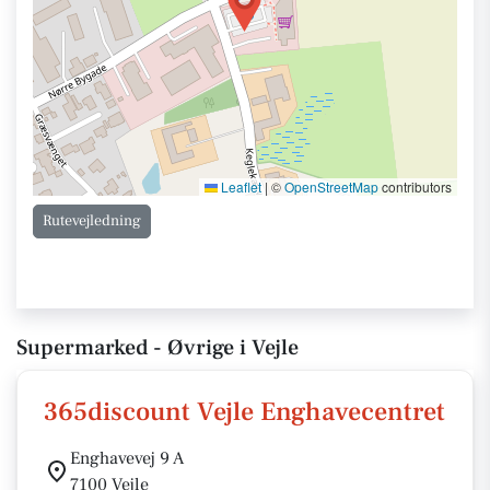
Leaflet
|
©
OpenStreetMap
contributors
Rutevejledning
Supermarked - Øvrige i Vejle
365discount Vejle Enghavecentret
Enghavevej 9 A
7100 Vejle