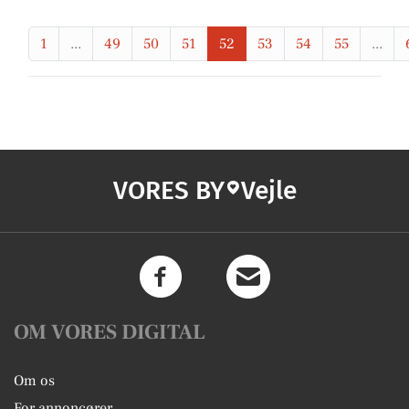
1
...
49
50
51
52
53
54
55
...
VORES BY
Vejle
OM VORES DIGITAL
Om os
For annoncører