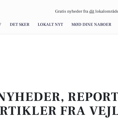
Gratis nyheder fra
dit
lokalområde
V
DET SKER
LOKALT NYT
MØD DINE NABOER
NYHEDER, REPOR
RTIKLER FRA VEJ