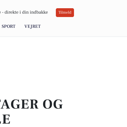
 -
direkte i din indbakke
Tilmeld
SPORT
VEJRET
TAGER OG
LE