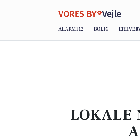
VORES BY
Vejle
ALARM112
BOLIG
ERHVER
LOKALE 
A