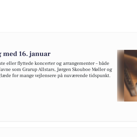
g med 16. januar
te eller flyttede koncerter og arrangementer – både
r. Navne som Grarup Allstars, Jørgen Skouboe Møller og
l glæde for mange vejlensere på nuværende tidspunkt.