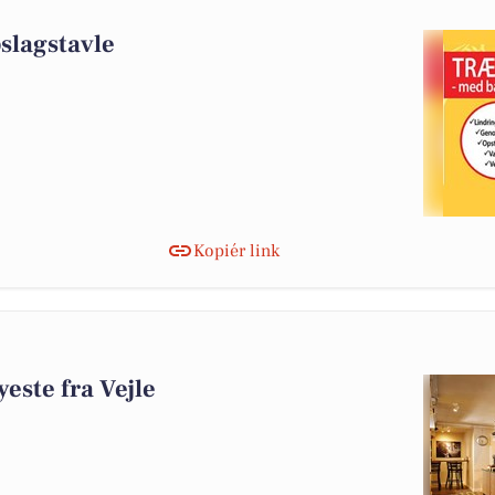
0
pslagstavle
Kopiér link
0
este fra Vejle