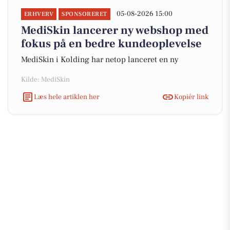
05-08-2026 15:00
ERHVERV
SPONSORERET
MediSkin lancerer ny webshop med
fokus på en bedre kundeoplevelse
MediSkin i Kolding har netop lanceret en ny
Kilde: MediSkin
Læs hele artiklen her
Kopiér link