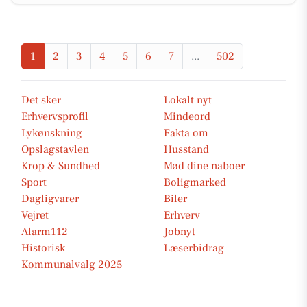
1
2
3
4
5
6
7
...
502
Det sker
Lokalt nyt
Erhvervsprofil
Mindeord
Lykønskning
Fakta om
Opslagstavlen
Husstand
Krop & Sundhed
Mød dine naboer
Sport
Boligmarked
Dagligvarer
Biler
Vejret
Erhverv
Alarm112
Jobnyt
Historisk
Læserbidrag
Kommunalvalg 2025