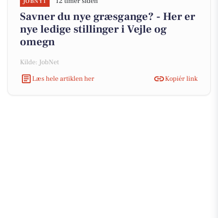
12 timer siden
JOBNYT
Savner du nye græsgange? - Her er
nye ledige stillinger i Vejle og
omegn
Kilde: JobNet
Læs hele artiklen her
Kopiér link