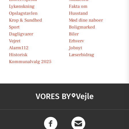
Lykønskning
Fakta om
Opslagstavlen
Husstand
Krop & Sundhed
Mød dine naboer
Sport
Boligmarked
Dagligvarer
Biler
Vejret
Erhverv
Alarm112
Jobnyt
Historisk
Læserbidrag
Kommunalvalg 2025
VORES BY
Vejle