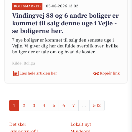
05-08-2026 13:02
BOLIGMARKED
Vindingvej 88 og 6 andre boliger er
kommet til salg denne uge i Vejle -
se boligerne her.
7 nye boliger er kommet til salg den seneste uge i
Vejle. Vi giver dig her det fulde overblik over, hvilke
boliger der er tale om og hvad de koster.
Kilde: Boliga
Læs hele artiklen her
Kopiér link
1
2
3
4
5
6
7
...
502
Det sker
Lokalt nyt
Erhvervsprofil
Mindeord