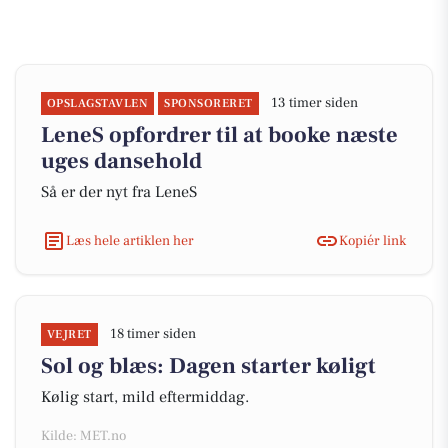
13 timer siden
OPSLAGSTAVLEN
SPONSORERET
LeneS opfordrer til at booke næste
uges dansehold
Så er der nyt fra LeneS
Læs hele artiklen her
Kopiér link
18 timer siden
VEJRET
Sol og blæs: Dagen starter køligt
Kølig start, mild eftermiddag.
Kilde: MET.no