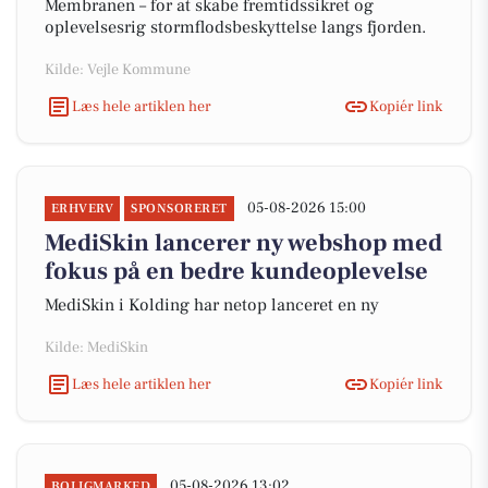
Membranen – for at skabe fremtidssikret og
oplevelsesrig stormflodsbeskyttelse langs fjorden.
Kilde: Vejle Kommune
Læs hele artiklen her
Kopiér link
05-08-2026 15:00
ERHVERV
SPONSORERET
MediSkin lancerer ny webshop med
fokus på en bedre kundeoplevelse
MediSkin i Kolding har netop lanceret en ny
Kilde: MediSkin
Læs hele artiklen her
Kopiér link
05-08-2026 13:02
BOLIGMARKED