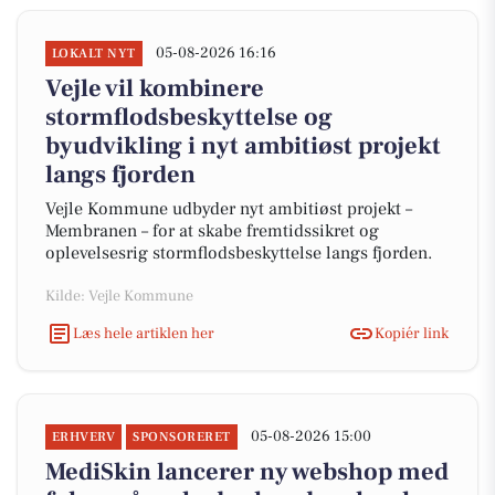
05-08-2026 16:16
LOKALT NYT
Vejle vil kombinere
stormflodsbeskyttelse og
byudvikling i nyt ambitiøst projekt
langs fjorden
Vejle Kommune udbyder nyt ambitiøst projekt –
Membranen – for at skabe fremtidssikret og
oplevelsesrig stormflodsbeskyttelse langs fjorden.
Kilde: Vejle Kommune
Læs hele artiklen her
Kopiér link
05-08-2026 15:00
ERHVERV
SPONSORERET
MediSkin lancerer ny webshop med