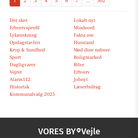
1
2
3
4
5
6
7
...
502
Det sker
Lokalt nyt
Erhvervsprofil
Mindeord
Lykønskning
Fakta om
Opslagstavlen
Husstand
Krop & Sundhed
Mød dine naboer
Sport
Boligmarked
Dagligvarer
Biler
Vejret
Erhverv
Alarm112
Jobnyt
Historisk
Læserbidrag
Kommunalvalg 2025
VORES BY
Vejle