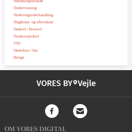
Udlejningselskab
Undervisning
Undervognsbehandling
Ungdoms- og efterskole
Vaskeri / Renseri
Vinduespudser
VVS
Værtshus / bar
Øvrige
VORES BY
Vejle
OM VORES DIGITAL