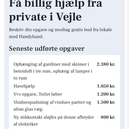
Få billig hjælp fra
private i Vejle
Beskriv din opgave og modtag gratis bud fra lokale
med Handyhand.
Seneste udførte opgaver
Ophænging af gardiner med skinner i
2.380 kr.
betonloft i tre rum, ophæng af lamper i
to rum
Havehjælp
1.050 kr.
Vvs opgave, Toilet løber
1.200 kr.
Vinduespudsning af vindues partier og
1.500 kr.
altan glas væg.
Ny stikkontakt sløjfes på denne afbryder
800 kr.
af elektriker