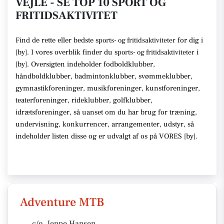
VEJLE - SE TOP 10 SPORT OG
FRITIDSAKTIVITET
Find de rette
eller bedste s
for dig i
ports- og fritidsaktiviteter
[
by
]. I vores overblik finder du
s
i
ports- og fritidsaktiviteter
[
by
].
Oversigten indeholder fodboldklubber,
håndboldklubber, badmintonklubber, svømmeklubber,
gymnastikforeninger, musikforeninger, kunstforeninger,
teaterforeninger, rideklubber, golfklubber,
idrætsforeninger
, så uanset om du har brug for træning,
undervisning, konkurrencer, arrangementer, udstyr
, så
indeholder listen disse
og er udvalgt af os på VORES [
by
]
.
Adventure MTB
c/o. Jeppe Hansen