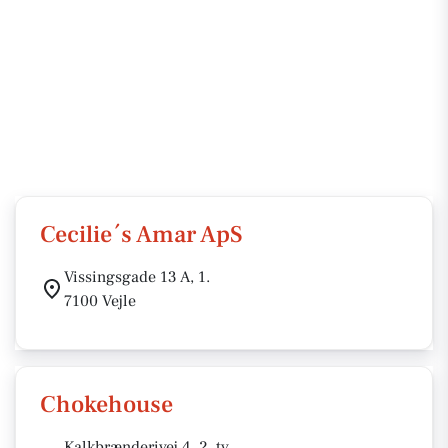
Cecilie´s Amar ApS
Vissingsgade 13 A, 1.
7100 Vejle
Chokehouse
Kalkbrænderivej 4, 2. tv