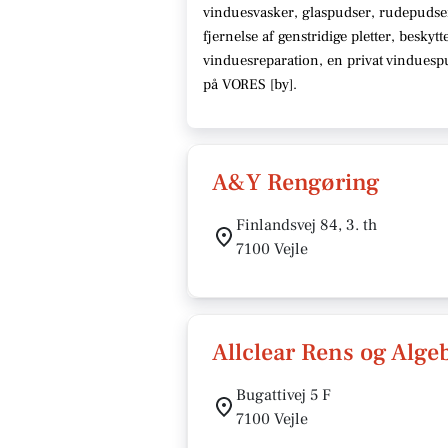
vinduesvasker, glaspudser, rudepudse
fjernelse af genstridige pletter, beskyt
vinduesreparation, en privat vindues
på VORES [
by
]
.
A&Y Rengøring
Finlandsvej 84, 3. th
7100 Vejle
Allclear Rens og Alg
Bugattivej 5 F
7100 Vejle