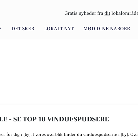
Gratis nyheder fra
dit
lokalområde
V
DET SKER
LOKALT NYT
MØD DINE NABOER
LE - SE TOP 10 VINDUESPUDSERE
ser
for dig i [
by
]. I vores overblik finder du vinduespudserne i [
by
].
Over