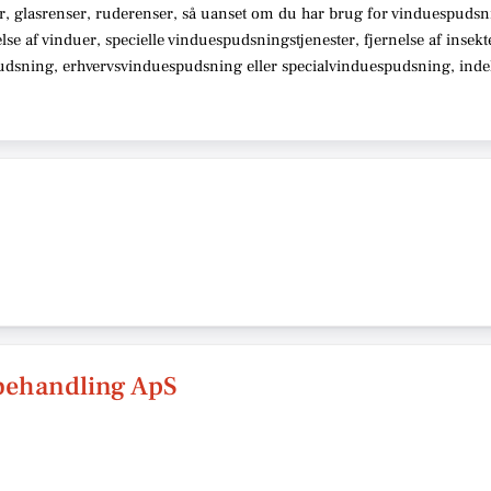
r, glasrenser, ruderenser,
så uanset om du har brug for vinduespudsn
telse af vinduer, specielle vinduespudsningstjenester, fjernelse af insek
pudsning, erhvervsvinduespudsning eller specialvinduespudsning,
indeh
ebehandling ApS