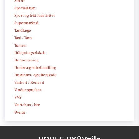
Smed
Speciallæge
Sport og fritidsaktivitet
Supermarked
Tandlæge
Taxi / Taxa
Tømrer
Udlejningselskab
Undervisning
Undervognsbehandling
Ungdoms- og efterskole
Vaskeri / Renseri
Vinduespudser
VVS
Værtshus / bar
Øvrige