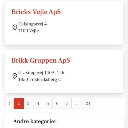
Bricks Vejle ApS
Helsingørvej 4
7100 Vejle
Brikk Gruppen ApS
Gl. Kongevej 140A, 1.th
1850 Frederiksberg C
1
2
3
4
5
6
7
...
21
Andre kategorier