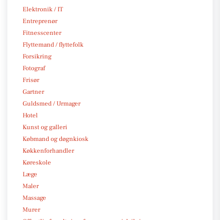
Elektronik / IT
Entreprenør
Fitnesscenter
Flyttemand / flyttefolk
Forsikring
Fotograf
Frisør
Gartner
Guldsmed / Urmager
Hotel
Kunst og galleri
Købmand og døgnkiosk
Køkkenforhandler
Køreskole
Læge
Maler
Massage
Murer