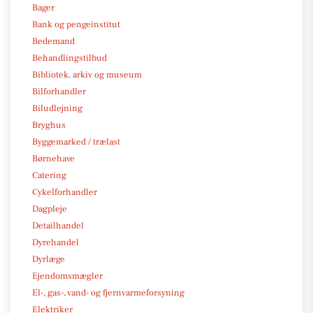
Bager
Bank og pengeinstitut
Bedemand
Behandlingstilbud
Bibliotek, arkiv og museum
Bilforhandler
Biludlejning
Bryghus
Byggemarked / trælast
Børnehave
Catering
Cykelforhandler
Dagpleje
Detailhandel
Dyrehandel
Dyrlæge
Ejendomsmægler
El-, gas-, vand- og fjernvarmeforsyning
Elektriker