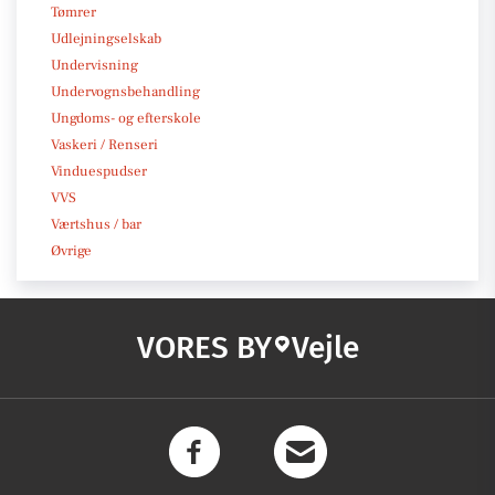
Tømrer
Udlejningselskab
Undervisning
Undervognsbehandling
Ungdoms- og efterskole
Vaskeri / Renseri
Vinduespudser
VVS
Værtshus / bar
Øvrige
VORES BY
Vejle