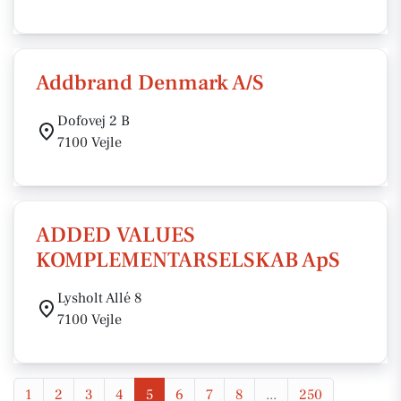
Addbrand Denmark A/S
Dofovej 2 B
7100 Vejle
ADDED VALUES
KOMPLEMENTARSELSKAB ApS
Lysholt Allé 8
7100 Vejle
1
2
3
4
5
6
7
8
...
250