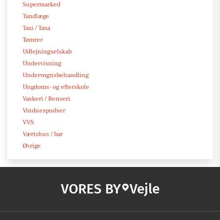
Supermarked
Tandlæge
Taxi / Taxa
Tømrer
Udlejningselskab
Undervisning
Undervognsbehandling
Ungdoms- og efterskole
Vaskeri / Renseri
Vinduespudser
VVS
Værtshus / bar
Øvrige
VORES BY
Vejle