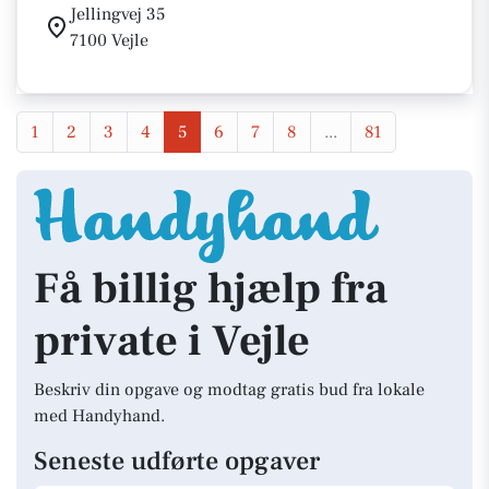
Jellingvej 35
7100 Vejle
1
2
3
4
5
6
7
8
...
81
Få billig hjælp fra
private i Vejle
Beskriv din opgave og modtag gratis bud fra lokale
med Handyhand.
Seneste udførte opgaver