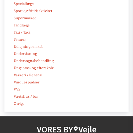
Speciallæge
Sport og fritidsaktivitet
Supermarked
Tandlæge
Taxi / Taxa
Tømrer
Udlejningselskab
Undervisning
Undervognsbehandling
Ungdoms- og efterskole
Vaskeri / Renseri
Vinduespudser
VVS
Værtshus / bar
Øvrige
VORES BY
Vejle