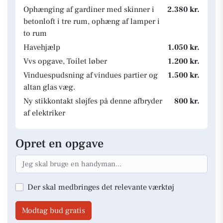
Ophænging af gardiner med skinner i
2.380 kr.
betonloft i tre rum, ophæng af lamper i
to rum
Havehjælp
1.050 kr.
Vvs opgave, Toilet løber
1.200 kr.
Vinduespudsning af vindues partier og
1.500 kr.
altan glas væg.
Ny stikkontakt sløjfes på denne afbryder
800 kr.
af elektriker
Opret en opgave
Der skal medbringes det relevante værktøj
Modtag bud gratis