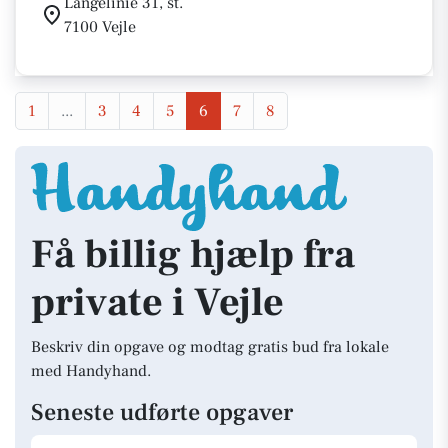
Langelinie 31, st.
7100 Vejle
1
...
3
4
5
6
7
8
Få billig hjælp fra
private i Vejle
Beskriv din opgave og modtag gratis bud fra lokale
med Handyhand.
Seneste udførte opgaver