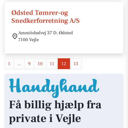
Ødsted Tømrer-og
Snedkerforretning A/S
Ammitsbølvej 37 D, Ødsted
7100 Vejle
1
...
9
10
11
12
13
Få billig hjælp fra
private i Vejle