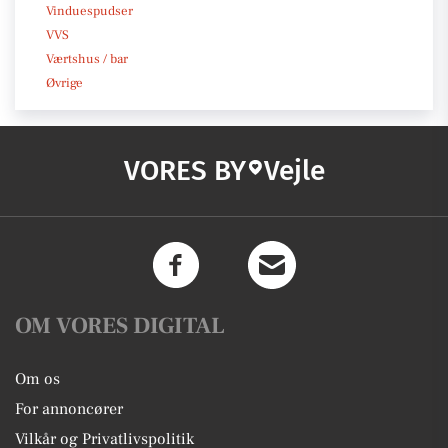
Vinduespudser
VVS
Værtshus / bar
Øvrige
VORES BY
Vejle
OM VORES DIGITAL
Om os
For annoncører
Vilkår og Privatlivspolitik