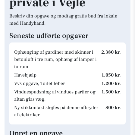
private i Vejle
Beskriv din opgave og modtag gratis bud fra lokale
med Handyhand.
Seneste udførte opgaver
Ophænging af gardiner med skinner i
2.380 kr.
betonloft i tre rum, ophæng af lamper i
to rum
Havehjælp
1.050 kr.
Vvs opgave, Toilet løber
1.200 kr.
Vinduespudsning af vindues partier og
1.500 kr.
altan glas væg.
Ny stikkontakt sløjfes på denne afbryder
800 kr.
af elektriker
Opret en opgave