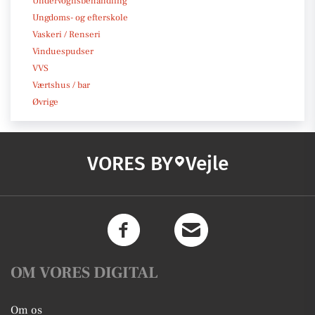
Undervognsbehandling
Ungdoms- og efterskole
Vaskeri / Renseri
Vinduespudser
VVS
Værtshus / bar
Øvrige
VORES BY
Vejle
OM VORES DIGITAL
Om os