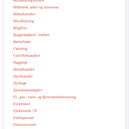
Behandlingstilbud
Bibliotek, arkiv og museum
Bilforhandler
Biludlejning
Bryghus
Byggemarked / trælast
Børnehave
Catering
Cykelforhandler
Dagpleje
Detailhandel
Dyrehandel
Dyrlæge
Ejendomsmægler
El-, gas-, vand- og fjernvarmeforsyning
Elektriker
Elektronik / IT
Entreprenør
Fitnesscenter