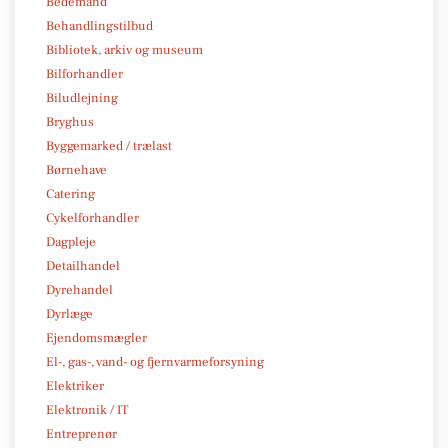
Bedemand
Behandlingstilbud
Bibliotek, arkiv og museum
Bilforhandler
Biludlejning
Bryghus
Byggemarked / trælast
Børnehave
Catering
Cykelforhandler
Dagpleje
Detailhandel
Dyrehandel
Dyrlæge
Ejendomsmægler
El-, gas-, vand- og fjernvarmeforsyning
Elektriker
Elektronik / IT
Entreprenør