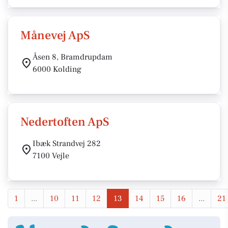
Månevej ApS
Åsen 8, Bramdrupdam
6000 Kolding
Nedertoften ApS
Ibæk Strandvej 282
7100 Vejle
1
...
10
11
12
13
14
15
16
...
21