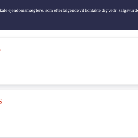
lokale ejendomsmæglere, som efterfølgende vil kontakte dig vedr. salgsvurd
S
S