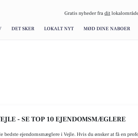
Gratis nyheder fra
dit
lokalområde
V
DET SKER
LOKALT NYT
MØD DINE NABOER
EJLE - SE TOP 10 EJENDOMSMÆGLERE
 de bedste ejendomsmæglere i Vejle. Hvis du ønsker at få en prof